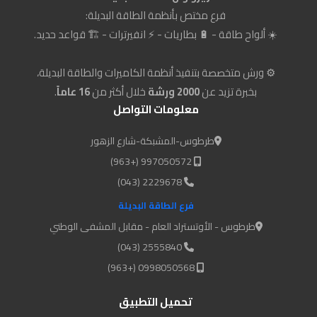
فرع مختص بأنظمة الطاقة البديلة:
☀️ ألواح طاقة - 🔋 بطاريات - ⚡ انفيرترات - 🏗️ قواعد حديد.
⚙️ ورش متخصصة بتنفيذ أنظمة الكاميرات والطاقة البديلة،
بخبرة تزيد عن
2000 ورشة
خلال أكثر من
16 عاماً
.
معلومات التواصل
طرطوس-المشبكة-شارع الزهور
997050572 (+963)
2229678 (043)
فرع الطاقة البديلة
طرطوس - الأوتستراد العام - مقابل المشفى الوطني
2555840 (043)
0998050568 (+963)
تحميل التطبيق