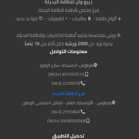
زيرو وان للطاقة البديلة
فرع مختص بأنظمة الطاقة البديلة:
☀️ ألواح طاقة - 🔋 بطاريات - ⚡ انفيرترات - 🏗️ قواعد حديد.
⚙️ ورش متخصصة بتنفيذ أنظمة الكاميرات والطاقة البديلة،
بخبرة تزيد عن
2000 ورشة
خلال أكثر من
16 عاماً
.
معلومات التواصل
طرطوس-المشبكة-شارع الزهور
997050572 (+963)
2229678 (043)
فرع الطاقة البديلة
طرطوس - الأوتستراد العام - مقابل المشفى الوطني
2555840 (043)
0998050568 (+963)
تحميل التطبيق