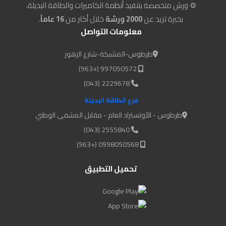
⚙️ ورش متخصصة بتنفيذ أنظمة الكاميرات والطاقة البديلة،
بخبرة تزيد عن
2000 ورشة
خلال أكثر من
16 عاماً
.
معلومات التواصل
طرطوس-المشبكة-شارع الزهور
997050572 (+963)
2229678 (043)
فرع الطاقة البديلة
طرطوس - الأوتستراد العام - مقابل المشفى الوطني
2555840 (043)
0998050568 (+963)
تحميل التطبيق