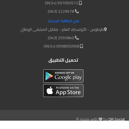
997050572 (+963)
2229678 (043)
فرع الطاقة البديلة
طرطوس - الأوتستراد العام - مقابل المشفى الوطني
2555840 (043)
0998050568 (+963)
تحميل التطبيق
© made with
by
DR.Social