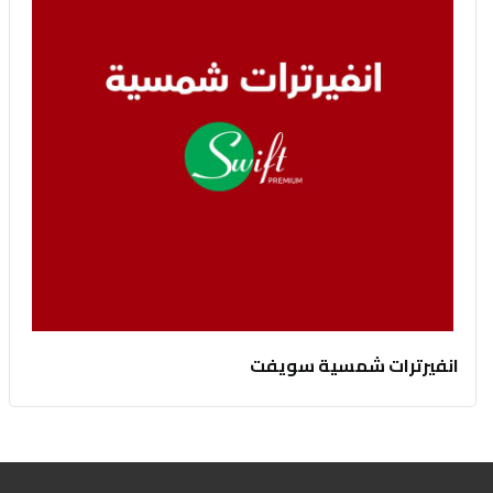
انفيرترات شمسية سويفت