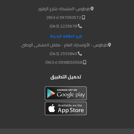
طرطوس-المشبكة-شارع الزهور
997050572 (+963)
2229678 (043)
فرع الطاقة البديلة
طرطوس - الأوتستراد العام - مقابل المشفى الوطني
2555840 (043)
0998050568 (+963)
تحميل التطبيق