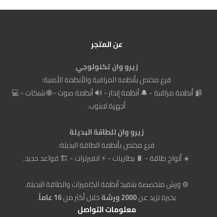
عن المتجر
زيرو وان تكنولوجي
فرع مختص بأنظمة المراقبة والأنظمة الأمنية:
📹 أنظمة مراقبة - 🔔 أنظمة إنذار - 🔊 أنظمة صوت - 🌐 شبكات - 💻
أجهزة لابتوب.
زيرو وان للطاقة البديلة
فرع مختص بأنظمة الطاقة البديلة:
☀️ ألواح طاقة - 🔋 بطاريات - ⚡ انفيرترات - 🏗️ قواعد حديد.
⚙️ ورش متخصصة بتنفيذ أنظمة الكاميرات والطاقة البديلة،
بخبرة تزيد عن
2000 ورشة
خلال أكثر من
16 عاماً
.
معلومات التواصل