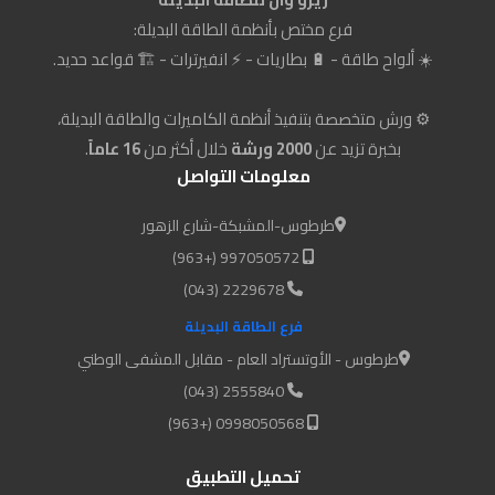
فرع مختص بأنظمة الطاقة البديلة:
☀️ ألواح طاقة - 🔋 بطاريات - ⚡ انفيرترات - 🏗️ قواعد حديد.
⚙️ ورش متخصصة بتنفيذ أنظمة الكاميرات والطاقة البديلة،
بخبرة تزيد عن
2000 ورشة
خلال أكثر من
16 عاماً
.
معلومات التواصل
طرطوس-المشبكة-شارع الزهور
997050572 (+963)
2229678 (043)
فرع الطاقة البديلة
طرطوس - الأوتستراد العام - مقابل المشفى الوطني
2555840 (043)
0998050568 (+963)
تحميل التطبيق