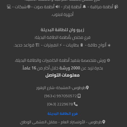
📹 أنظمة مراقبة - 🔔 أنظمة إنذار - 🔊 أنظمة صوت - 🌐 شبكات - 💻
أجهزة لابتوب.
زيرو وان للطاقة البديلة
فرع مختص بأنظمة الطاقة البديلة:
☀️ ألواح طاقة - 🔋 بطاريات - ⚡ انفيرترات - 🏗️ قواعد حديد.
⚙️ ورش متخصصة بتنفيذ أنظمة الكاميرات والطاقة البديلة،
بخبرة تزيد عن
2000 ورشة
خلال أكثر من
16 عاماً
.
معلومات التواصل
طرطوس-المشبكة-شارع الزهور
997050572 (+963)
2229678 (043)
فرع الطاقة البديلة
طرطوس - الأوتستراد العام - مقابل المشفى الوطني