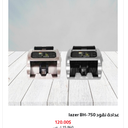
عدادة نقود lazer BH-750
120.00$
15,840 ل.س