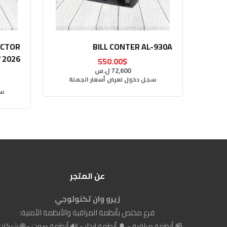
ECTOR
BILL CONTER AL-930A
 2026
550.00$
72,600 ل.س
سجل دخول لعرض أسعار الجملة
سج
عن المتجر
زيرو وان تكنولوجي
فرع مختص بأنظمة المراقبة والأنظمة الأمنية:
📹 أنظمة مراقبة - 🔔 أنظمة إنذار - 🔊 أنظمة صوت - 🌐 شبكات