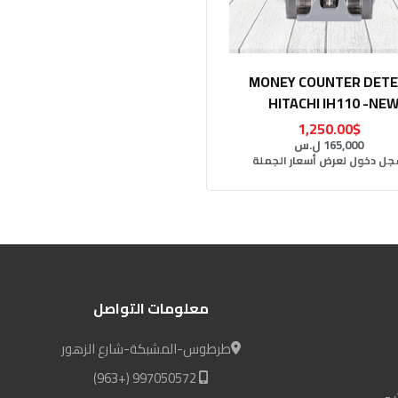
MONEY COUNTER DET
HITACHI IH110 -NEW
1,250.00$
165,000 ل.س
ل دخول لعرض أسعار الجملة
معلومات التواصل
طرطوس-المشبكة-شارع الزهور
997050572 (+963)
 -