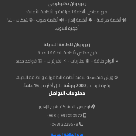
زيرو وان تكنولوجي
فرع مختص بأنظمة المراقبة والأنظمة الأمنية:
📹 أنظمة مراقبة - 🔔 أنظمة إنذار - 🔊 أنظمة صوت - 🌐 شبكات - 💻
أجهزة لابتوب.
زيرو وان للطاقة البديلة
فرع مختص بأنظمة الطاقة البديلة:
☀️ ألواح طاقة - 🔋 بطاريات - ⚡ انفيرترات - 🏗️ قواعد حديد.
⚙️ ورش متخصصة بتنفيذ أنظمة الكاميرات والطاقة البديلة،
بخبرة تزيد عن
2000 ورشة
خلال أكثر من
16 عاماً
.
معلومات التواصل
طرطوس-المشبكة-شارع الزهور
997050572 (+963)
2229678 (043)
فرع الطاقة البديلة