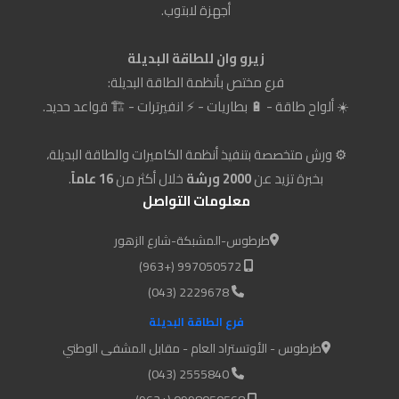
أجهزة لابتوب.
زيرو وان للطاقة البديلة
فرع مختص بأنظمة الطاقة البديلة:
☀️ ألواح طاقة - 🔋 بطاريات - ⚡ انفيرترات - 🏗️ قواعد حديد.
⚙️ ورش متخصصة بتنفيذ أنظمة الكاميرات والطاقة البديلة،
بخبرة تزيد عن
2000 ورشة
خلال أكثر من
16 عاماً
.
معلومات التواصل
طرطوس-المشبكة-شارع الزهور
997050572 (+963)
2229678 (043)
فرع الطاقة البديلة
طرطوس - الأوتستراد العام - مقابل المشفى الوطني
2555840 (043)