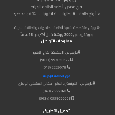
فرع مختص بأنظمة الطاقة البديلة:
☀️ ألواح طاقة - 🔋 بطاريات - ⚡ انفيرترات - 🏗️ قواعد حديد.
⚙️ ورش متخصصة بتنفيذ أنظمة الكاميرات والطاقة البديلة،
بخبرة تزيد عن
2000 ورشة
خلال أكثر من
16 عاماً
.
معلومات التواصل
طرطوس-المشبكة-شارع الزهور
997050572 (+963)
2229678 (043)
فرع الطاقة البديلة
طرطوس - الأوتستراد العام - مقابل المشفى الوطني
2555840 (043)
0998050568 (+963)
تحميل التطبيق