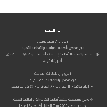
عن المتجر
زيرو وان تكنولوجي
فرع مختص بأنظمة المراقبة والأنظمة الأمنية:
📹 أنظمة مراقبة - 🔔 أنظمة إنذار - 🔊 أنظمة صوت - 🌐 شبكات - 💻
أجهزة لابتوب.
زيرو وان للطاقة البديلة
فرع مختص بأنظمة الطاقة البديلة:
☀️ ألواح طاقة - 🔋 بطاريات - ⚡ انفيرترات - 🏗️ قواعد حديد.
⚙️ ورش متخصصة بتنفيذ أنظمة الكاميرات والطاقة البديلة،
بخبرة تزيد عن
2000 ورشة
خلال أكثر من
16 عاماً
.