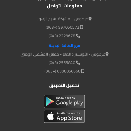
معلومات التواصل
طرطوس-المشبكة-شارع الزهور
997050572 (+963)
2229678 (043)
فرع الطاقة البديلة
طرطوس - الأوتستراد العام - مقابل المشفى الوطني
2555840 (043)
0998050568 (+963)
تحميل التطبيق