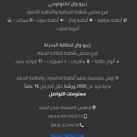
زيرو وان تكنولوجي
فرع مختص بأنظمة المراقبة والأنظمة الأمنية:
📹 أنظمة مراقبة - 🔔 أنظمة إنذار - 🔊 أنظمة صوت - 🌐 شبكات - 💻
أجهزة لابتوب.
زيرو وان للطاقة البديلة
فرع مختص بأنظمة الطاقة البديلة:
☀️ ألواح طاقة - 🔋 بطاريات - ⚡ انفيرترات - 🏗️ قواعد حديد.
⚙️ ورش متخصصة بتنفيذ أنظمة الكاميرات والطاقة البديلة،
بخبرة تزيد عن
2000 ورشة
خلال أكثر من
16 عاماً
.
معلومات التواصل
طرطوس-المشبكة-شارع الزهور
997050572 (+963)
2229678 (043)
فرع الطاقة البديلة