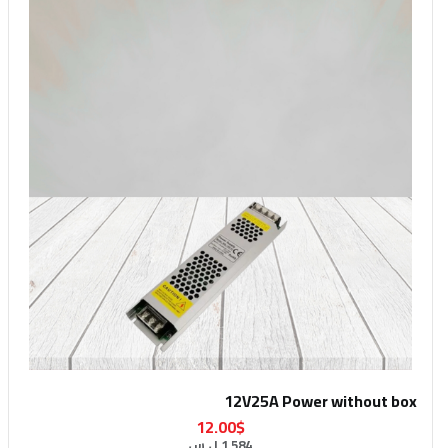
12V25A Power without box
12.00$
1,584 ل.س