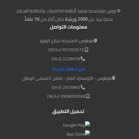
⚙️ ورش متخصصة بتنفيذ أنظمة الكاميرات والطاقة البديلة،
بخبرة تزيد عن
2000 ورشة
خلال أكثر من
16 عاماً
.
معلومات التواصل
طرطوس-المشبكة-شارع الزهور
997050572 (+963)
2229678 (043)
فرع الطاقة البديلة
طرطوس - الأوتستراد العام - مقابل المشفى الوطني
2555840 (043)
0998050568 (+963)
تحميل التطبيق