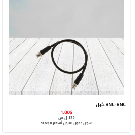
BNC-BNC كبل
1.00$
132 ل.س
سجل دخول لعرض أسعار الجملة