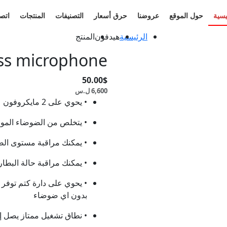
يسية
حول الموقع
عروضنا
حرق أسعار
التصنيفات
المنتجات
اتصل
الرئيسية
هيدفون
المنتج
ess microphone
50.00$
6,600 ل.س
• يحوي على 2 مايكروفون
• يتخلص من الضوضاء الموج
• يمكنك مراقبة مستوى الص
• يمكنك مراقبة حالة البطا
• يحوي على دارة كتم توفر إ
بدون اي ضوضاء
• نطاق تشغيل ممتاز يصل إلى 50 