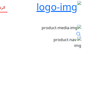
الرئ
item view