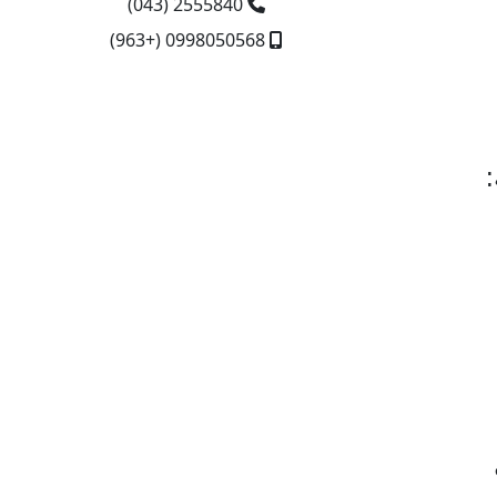
2555840 (043)
0998050568 (+963)