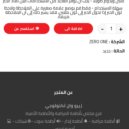
متين ويدوم طويلاً - يجب أن يوفر العديد من الاستخدامات قبل نفاد الحبر
سهلة الاستخدام - فقط قم بوضع علامة صغيرة على الملاحظة ولاحظ
لون الحبر إذا تحول الحبر إلى لون معين، فقد يشير ذلك إلى أن الملاحظة
مزيفة.
-
+
اضافة الى
💬 استفسر عن
السلة
المنتج
الشركة :
ZERO ONE
الحالة :
جديد
عن المتجر
زيرو وان تكنولوجي
فرع مختص بأنظمة المراقبة والأنظمة الأمنية:
📹 أنظمة مراقبة - 🔔 أنظمة إنذار - 🔊 أنظمة صوت - 🌐 شبكات - 💻
أجهزة لابتوب.