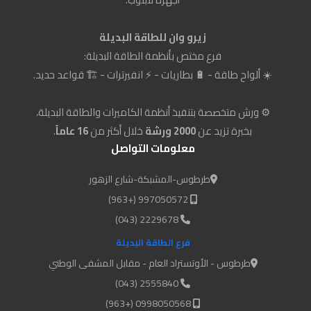
زيرو وان للطاقة البديلة
فرع مختص بأنظمة الطاقة البديلة:
☀️ ألواح طاقة - 🔋 بطاريات - ⚡ انفيرترات - 🏗️ قواعد حديد.
⚙️ ورش متخصصة بتنفيذ أنظمة الكاميرات والطاقة البديلة،
بخبرة تزيد عن
2000 ورشة
خلال أكثر من
16 عاماً
.
معلومات التواصل
طرطوس-المشبكة-شارع الزهور
997050572 (+963)
2229678 (043)
فرع الطاقة البديلة
طرطوس - الأوتستراد العام - مقابل المشفى الوطني
2555840 (043)
0998050568 (+963)