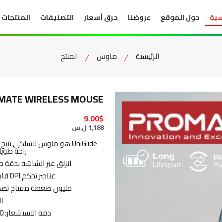
سية
حول الموقع
عروضنا
حرق أسعار
التصنيفات
المنتجات
الرئيسية
ماوس
المنتج
OMATE WIRELESS MOUSE
9.00$
1,188 ل.س
UniGlide هو ماوس لاسلكي 
راحة طويل
انزلق عبر الشاشة بدقة 
عناصر تحكم DPI قابلة للتعديل تصل إلى 1600 نقطة في البوصة ⚙️.
مليون ضغطة مفتاح تضمن
ال
دقة الاستشعار: 800 / 1200 / 1600 ديسيبل متوحد الخواص 🎯