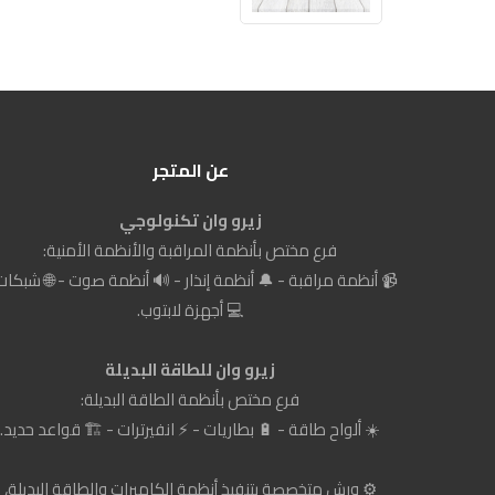
عن المتجر
زيرو وان تكنولوجي
فرع مختص بأنظمة المراقبة والأنظمة الأمنية:
📹 أنظمة مراقبة - 🔔 أنظمة إنذار - 🔊 أنظمة صوت - 🌐 شبكات
💻 أجهزة لابتوب.
زيرو وان للطاقة البديلة
فرع مختص بأنظمة الطاقة البديلة:
☀️ ألواح طاقة - 🔋 بطاريات - ⚡ انفيرترات - 🏗️ قواعد حديد.
⚙️ ورش متخصصة بتنفيذ أنظمة الكاميرات والطاقة البديلة،