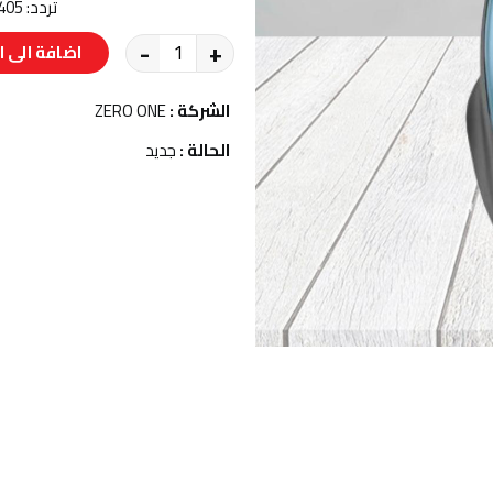
تردد: 2405 ميجا هرتز – 2475 ميجا هرتز 📡🔊
-
+
اضافة الى ا
الشركة :
ZERO ONE
الحالة :
جديد