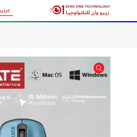
الرئي
item view