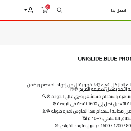
0
بحث
اتصل بنا
حسابي
UNIGLIDE.BLUE PR
يتيح لك إنجاز كل شيء 🖱️✨. فهو يقلل من إجهاد المعصم ويضمن
ة الأمد بفضل تصميمه المريح 🤚😌.
متناهية باستخدام مستشعر بصري عالي الجودة 🎯🔍
 إمكانية استخدام هذا الماوس لفترة طويلة 🔁⏳.
نطاق اللاسلكي: 7–10 م 📶