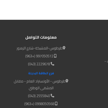
معلومات التواصل
طرطوس-المشبكة-شارع الزهور
997050572 (+963)
 -
2229678 (043)
فرع الطاقة البديلة
طرطوس - الأوتستراد العام - مقابل
المشفى الوطني
2555840 (043)
0998050568 (+963)