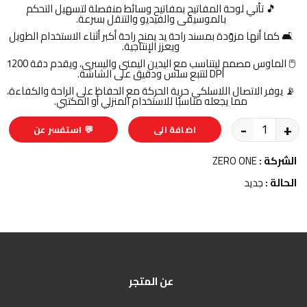
🎵 تأتي لوحة المفاتيح بمفاتيح وسائط منفصلة لتسهيل التحكم
بالموسيقى والفيديو والتنقل بسرعة.
🛋️ كما أنها مزوّدة بمسند راحة يد يمنح راحة أكبر أثناء الاستخدام الطويل
ويعزز الإنتاجية.
🖱️ الماوس مصمم ليتناسب مع اليدين اليمنى واليسرى، ويقدم دقة 1200
DPI لتتبع سلس ودقيق على الشاشة.
📡 يوفر الاتصال اللاسلكي حرية الحركة مع الحفاظ على الراحة والكفاءة،
مما يجعله مناسبًا للاستخدام المنزلي أو المكتبي.
-
+
اضافة الى
💬 استفسر عن
السلة
المنتج
الشركة :
ZERO ONE
الحالة :
جديد
عن المتجر