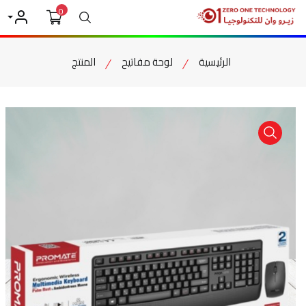
0
بحث
حسابي
الرئيسية
لوحة مفاتيح
المنتج
item view