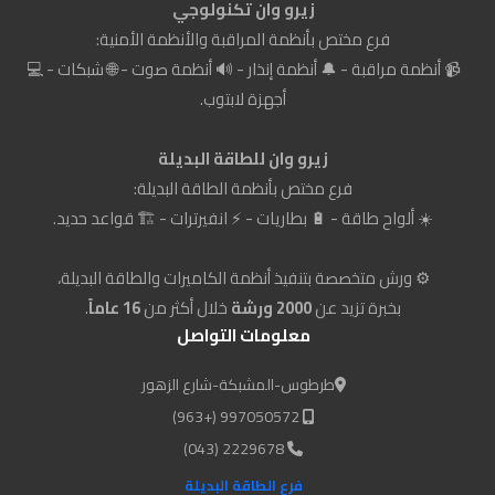
زيرو وان تكنولوجي
فرع مختص بأنظمة المراقبة والأنظمة الأمنية:
📹 أنظمة مراقبة - 🔔 أنظمة إنذار - 🔊 أنظمة صوت - 🌐 شبكات - 💻
أجهزة لابتوب.
زيرو وان للطاقة البديلة
فرع مختص بأنظمة الطاقة البديلة:
☀️ ألواح طاقة - 🔋 بطاريات - ⚡ انفيرترات - 🏗️ قواعد حديد.
⚙️ ورش متخصصة بتنفيذ أنظمة الكاميرات والطاقة البديلة،
بخبرة تزيد عن
2000 ورشة
خلال أكثر من
16 عاماً
.
معلومات التواصل
طرطوس-المشبكة-شارع الزهور
997050572 (+963)
2229678 (043)
فرع الطاقة البديلة