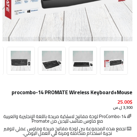
procombo-14 PROMATE Wireless Keyboard+Mouse
25.00$
3,300 ل.س
🌈 ProCombo‑14 لوحة مفاتيح لاسلكية مريحة باللغة الإنجليزية والعربية
مع ماوس مناسب لليدين من Promate
⌨️ تجمع هذه المجموعة بين لوحة مفاتيح مريحة وماوس عملي لتوفير
تجربة استخدام متكاملة ومرنة في العمل اليومي.