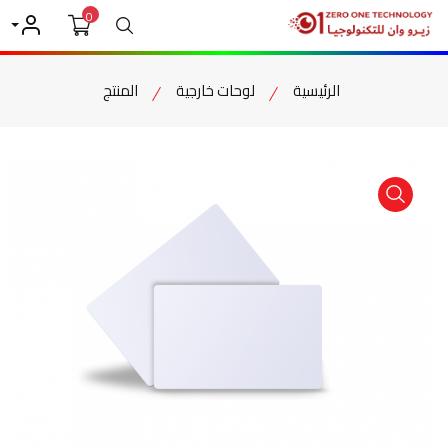
0
بحث
حسابي
الرئيسية
لوحات خارجية
المنتج
item view