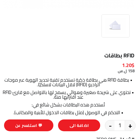
RFID بطاقات
1.20$
158 ل.س
• بطاقة RFID هي بطاقة ذكية تستخدم تقنية تحديد الهوية عبر موجات
الراديو (RFID) لنقل البيانات لاسلكيًا.
• تحتوي على شريحة صغيرة وهوائي يسمح لها بالتواصل مع قارئ RFID
عند اقترابها منه.
تُستخدم هذه البطاقات بشكل شائع في:
• التحكم في الوصول (مثل بطاقات الدخول للأبنية والمكاتب).
-
+
اضافة الى
💬 استفسر عن
السلة
المنتج