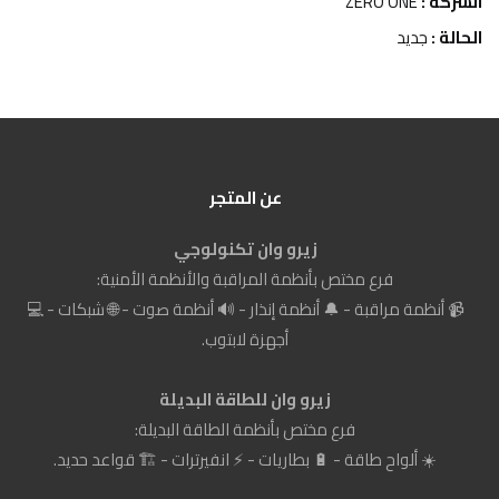
الشركة :
ZERO ONE
الحالة :
جديد
عن المتجر
زيرو وان تكنولوجي
فرع مختص بأنظمة المراقبة والأنظمة الأمنية:
📹 أنظمة مراقبة - 🔔 أنظمة إنذار - 🔊 أنظمة صوت - 🌐 شبكات - 💻
أجهزة لابتوب.
زيرو وان للطاقة البديلة
فرع مختص بأنظمة الطاقة البديلة:
☀️ ألواح طاقة - 🔋 بطاريات - ⚡ انفيرترات - 🏗️ قواعد حديد.