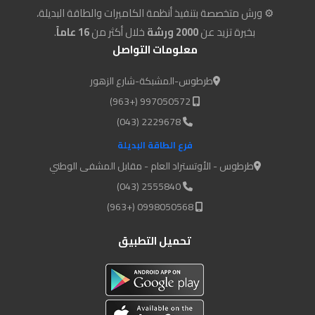
⚙️ ورش متخصصة بتنفيذ أنظمة الكاميرات والطاقة البديلة،
بخبرة تزيد عن
2000 ورشة
خلال أكثر من
16 عاماً
.
معلومات التواصل
طرطوس-المشبكة-شارع الزهور
997050572 (+963)
2229678 (043)
فرع الطاقة البديلة
طرطوس - الأوتستراد العام - مقابل المشفى الوطني
2555840 (043)
0998050568 (+963)
تحميل التطبيق