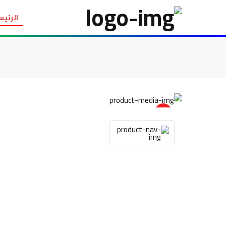
الرئيس
item view