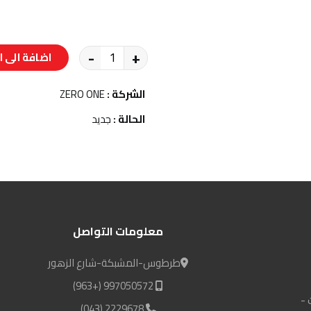
-
+
اضافة الى ا
الشركة :
ZERO ONE
الحالة :
جديد
معلومات التواصل
طرطوس-المشبكة-شارع الزهور
997050572 (+963)
 -
2229678 (043)