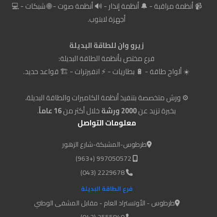
📹 أنظمة مراقبة - 🔔 أنظمة إنذار - 🔊 أنظمة صوت - 🌐 شبكات - 💻
أجهزة لابتوب.
زيرو وان للطاقة البديلة
فرع مختص بأنظمة الطاقة البديلة:
☀️ ألواح طاقة - 🔋 بطاريات - ⚡ انفيرترات - 🏗️ قواعد حديد.
⚙️ ورش متخصصة بتنفيذ أنظمة الكاميرات والطاقة البديلة،
بخبرة تزيد عن
2000 ورشة
خلال أكثر من
16 عاماً
.
معلومات التواصل
طرطوس-المشبكة-شارع الزهور
997050572 (+963)
2229678 (043)
فرع الطاقة البديلة
طرطوس - الأوتستراد العام - مقابل المشفى الوطني