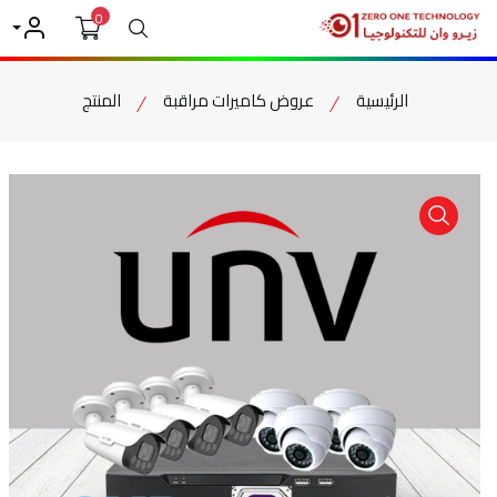
0
بحث
حسابي
الرئيسية
عروض كاميرات مراقبة
المنتج
item view