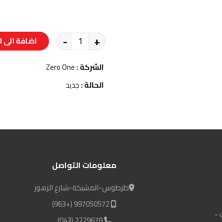
-
+
اضافة الى ا
الشركة :
Zero One
الحالة :
جديد
معلومات التواصل
طرطوس-المشبكة-شارع الزهور
997050572 (+963)
 -
2229678 (043)