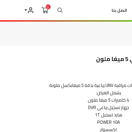
0
بحث
اتصل بنا
حسابي
ة 5 ميغابكسل ملونة:
يشمل العرض:
4 كاميرات 5 ميغا ملون
جهاز تسجيل رباعي DVR
هارد تسجيل 1T
POWER 10A
اكسسوار