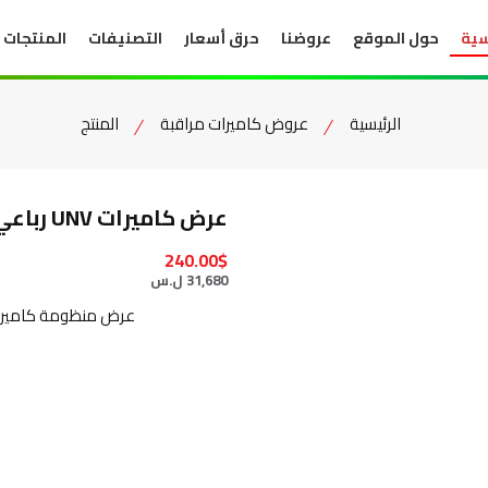
سية
حول الموقع
عروضنا
حرق أسعار
التصنيفات
المنتجات
الرئيسية
عروض كاميرات مراقبة
المنتج
عرض كاميرات UNV رباعي 5 ميغا ملون
240.00$
31,680 ل.س
عرض منظومة كاميرات مراقبة UNV رباعية بدق