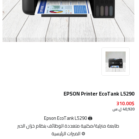
EPSON Printer EcoTank L5290
310.00$
40,920 ل.س
🖨️ Epson EcoTank L5290
طابعة منزلية/مكتبية متعددة الوظائف بنظام خزان الحبر
⚙️ الميزات الرئيسية