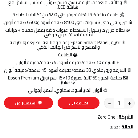
📄 وظائف متعددة: طباعة، نسخ، مسح ضوئي، فاكس لاسلكيًا مع
شاشة LCD.
💰 طباعة منخفضة التكلفة: وفر حتى 90% من تكاليف الطباعة.
🧴 حبر يكفي حتى 3 سنوات: حتى ‎8100 صفحة أسود و‎6500 صفحة ألوان.
🧩 نظام خزان حبر سهل الاستخدام: عبوات ذكية بقفل مفتاح + خزانات
أمامية لتعبئة بدون فوضى.
📱 تطبيق Epson Smart Panel: إعداد ومتابعة الطابعة والطباعة
والمسح والنسخ من الهاتف الذكي.
🖨️ الطباعة
⚡ السرعة 10 صفحة/دقيقة أسود، 5 صفحة/دقيقة ألوان
📄 السرعة ورق عادي 33 صفحة/دقيقة أسود، 15 صفحة/دقيقة ألوان
🖼️ طباعة الصور: 69 ثانية لصورة 10×15 سم (ورق Epson Premium
Glossy)
🎨 ألوان الحبر: أسود، سماوي، أصفر، أرجواني
-
+
اضافة الى
💬 استفسر عن
السلة
المنتج
الشركة :
Zero One
الحالة :
جديد