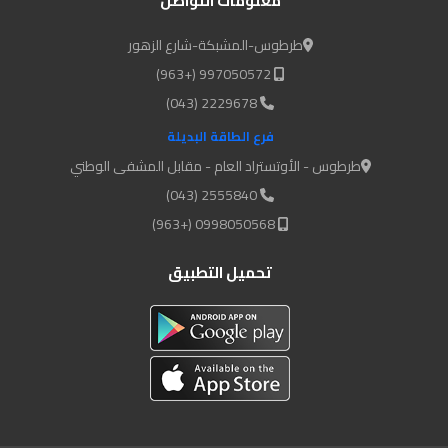
معلومات التواصل
طرطوس-المشبكة-شارع الزهور
997050572 (+963)
2229678 (043)
فرع الطاقة البديلة
طرطوس - الأوتستراد العام - مقابل المشفى الوطني
2555840 (043)
0998050568 (+963)
تحميل التطبيق