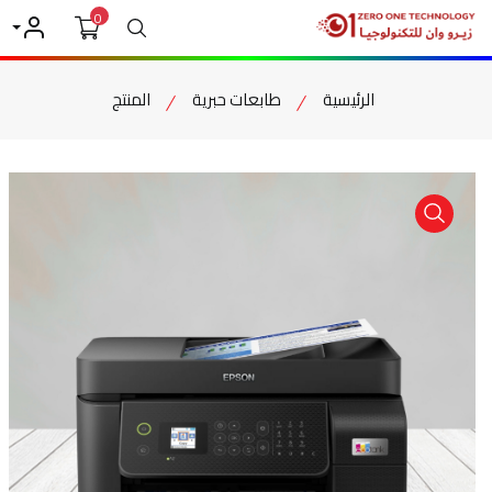
0
بحث
حسابي
الرئيسية
طابعات حبرية
المنتج
item view