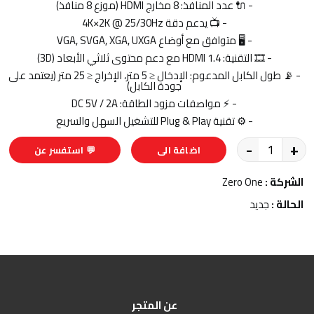
- 🔌 عدد المنافذ: ‎8 مخارج HDMI (موزع 8 منافذ)
- 📺 يدعم دقة ‎4K×2K @ 25/30Hz
- 🖥️ متوافق مع أوضاع VGA, SVGA, XGA, UXGA
- 🎞️ التقنية: ‎HDMI 1.4 مع دعم محتوى ثلاثي الأبعاد (3D)
- 📡 طول الكابل المدعوم: الإدخال ≤ ‎5 متر، الإخراج ≤ ‎25 متر (يعتمد على
جودة الكابل)
- ⚡ مواصفات مزود الطاقة: ‎DC ‎5V / 2A
- ⚙️ تقنية Plug & Play للتشغيل السهل والسريع
-
+
اضافة الى
💬 استفسر عن
السلة
المنتج
الشركة :
Zero One
الحالة :
جديد
عن المتجر