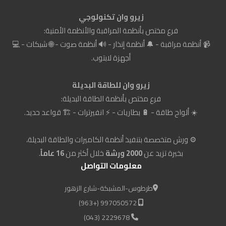
زيرو وان تكنولوجي
فرع مختص بأنظمة المراقبة والأنظمة الأمنية:
📹 أنظمة مراقبة - 🔔 أنظمة إنذار - 🔊 أنظمة صوت - 🌐 شبكات - 💻
أجهزة لابتوب.
زيرو وان للطاقة البديلة
فرع مختص بأنظمة الطاقة البديلة:
☀️ ألواح طاقة - 🔋 بطاريات - ⚡ انفيرترات - 🏗️ قواعد حديد.
⚙️ ورش متخصصة بتنفيذ أنظمة الكاميرات والطاقة البديلة،
بخبرة تزيد عن
2000 ورشة
خلال أكثر من
16 عاماً
.
معلومات التواصل
طرطوس-المشبكة-شارع الزهور
997050572 (+963)
2229678 (043)