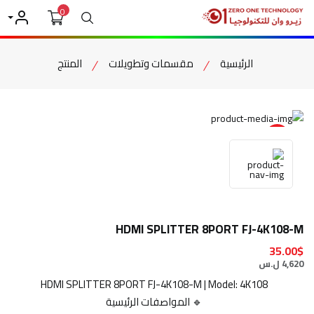
0
بحث
حسابي
الرئيسية
مقسمات وتطويلات
المنتج
item view
HDMI SPLITTER 8PORT FJ-4K108-M
35.00$
4,620 ل.س
HDMI SPLITTER 8PORT FJ-4K108-M | Model: 4K108
🔹 المواصفات الرئيسية