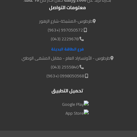
معلومات التواصل
طرطوس-المشبكة-شارع الزهور
997050572 (+963)
2229678 (043)
فرع الطاقة البديلة
طرطوس - الأوتستراد العام - مقابل المشفى الوطني
2555840 (043)
0998050568 (+963)
تحميل التطبيق