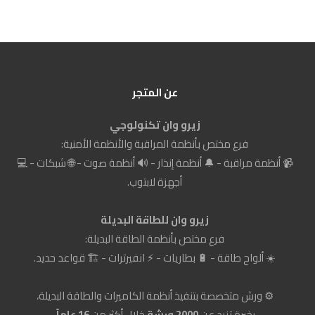
عن المتجر
زيرو وان تكنولوجي
فرع مختص بأنظمة المراقبة والأنظمة الأمنية:
📹 أنظمة مراقبة - 🔔 أنظمة إنذار - 🔊 أنظمة صوت - 🌐 شبكات - 💻
أجهزة لابتوب.
زيرو وان للطاقة البديلة
فرع مختص بأنظمة الطاقة البديلة:
☀️ ألواح طاقة - 🔋 بطاريات - ⚡ انفيرترات - 🏗️ قواعد حديد.
⚙️ ورش متخصصة بتنفيذ أنظمة الكاميرات والطاقة البديلة،
بخبرة تزيد عن
2000 ورشة
خلال أكثر من
16 عاماً
.