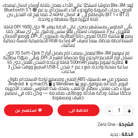
يُعد Blix‑3M ماوسًا لاسلكيًا عالي الأداء يعمل بثلاثة أوضاع اتصال ليمنحك
أقصى درجات المرونة والهدوء أثناء الاستخدام. يدعم 🔵 Bluetooth 5.1
(BT1 + BT2) بالإضافة إلى 📡 اتصال 2.4GHz، مما يتيح لك التبديل بين
ثلاثة أجهزة فورًا بضغطة زر واحدة.
يأتي الماوس بمستشعر بصري عالي الدقة يوفر 🎯 حتى 1600 DPI قابلة
للتعديل عبر 3 مستويات لضمان تتبّع سلس ودقيق على أي سطح. كما
يضم 🖥️ شاشة OLED تعرض حالة البطارية، مستوى الـ DPI، ووضع الاتصال
النشط لحظة بلحظة، بينما تضيف 🌈 إضاءة RGB الديناميكية لمسة جمالية
لمكتبك.
تم تصميم Blix‑3M ليعمل بصمت تام بفضل أزرار 🖱️ 7D Soft‑Click التي
تشمل أزرار التقديم/الرجوع وزرًا مخصصًا لتغيير الـ DPI. ويأتي مزوّدًا ببطارية
🔋 بطارية ليثيوم بوليمر 500mAh قابلة لإعادة الشحن تعمل حتى 45
ساعة بشحنة واحدة، مع دعم ⚡ شحن USB‑C السريع ووقت شحن 3
ساعات.
مصنوع من 🧱 بلاستيك ABS المتين ومصمم لراحة الاستخدام طوال
اليوم، كما أنه متوافق مع 💻 Windows و 🖥️ macOS و 📱 Android.
سواء كنت تعمل، تصمّم، أو تلعب، يمنحك هذا الماوس متعدد الأجهزة
تحكمًا سلسًا، ودقة هادئة، ووظائف متقدمة — وكل ذلك في تصميم
خفيف ومضغوط.
-
+
اضافة الى
💬 استفسر عن
السلة
المنتج
الشركة :
Zero One
الحالة :
جديد