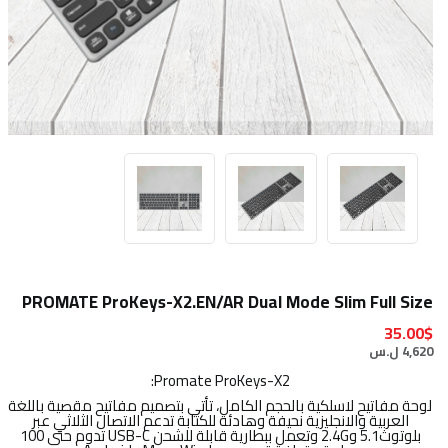
PROMATE ProKeys-X2.EN/AR Dual Mode Slim Full Size
35.00$
4,620 ل.س
Promate ProKeys-X2:
لوحة مفاتيح لاسلكية بالحجم الكامل، تأتي بتصميم مفاتيح مقصية باللغة
العربية والانجليزية نحيفة وهادئة للكتابة تدعم الاتصال الثلاثي عبر
‎بلوتوث5.1‎ و‎2.4G‎ وتعمل ببطارية قابلة للشحن ‎USB-C‎ تدوم حتى ‎100‎