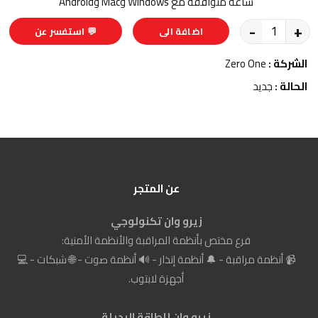
ساعة متوافقة مع Windows وMac وAndroid
-
+
اضافة الى
💬 استفسر عن
السلة
المنتج
الشركة :
Zero One
الحالة :
جديد
عن المتجر
زيرو وان تكنولوجي
فرع مختص بأنظمة المراقبة والأنظمة الأمنية:
📹 أنظمة مراقبة - 🔔 أنظمة إنذار - 🔊 أنظمة صوت - 🌐 شبكات - 💻
أجهزة لابتوب.
زيرو وان للطاقة البديلة