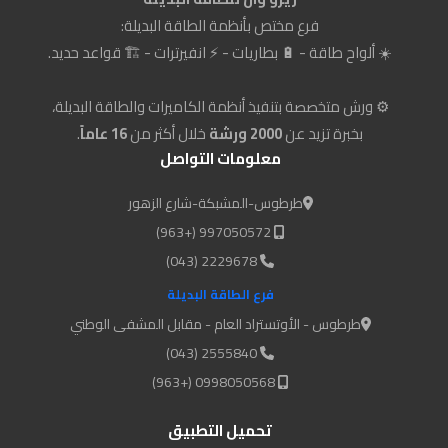
فرع مختص بأنظمة الطاقة البديلة:
☀️ ألواح طاقة - 🔋 بطاريات - ⚡ انفيرترات - 🏗️ قواعد حديد.
⚙️ ورش متخصصة بتنفيذ أنظمة الكاميرات والطاقة البديلة،
بخبرة تزيد عن
2000 ورشة
خلال أكثر من
16 عاماً
.
معلومات التواصل
طرطوس-المشبكة-شارع الزهور
997050572 (+963)
2229678 (043)
فرع الطاقة البديلة
طرطوس - الأوتستراد العام - مقابل المشفى الوطني
2555840 (043)
0998050568 (+963)
تحميل التطبيق