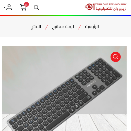
0
بحث
حسابي
الرئيسية
لوحة مفاتيح
المنتج
item view