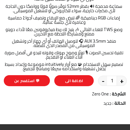
سماعة مدمجة 🔊 بقطر 52mm توفّر صوتًا قويًا وواضحًا دون الحاجة
لأي مكبرات خارجية، سواء للكاريوكي أو لتشغيل الموسيقى.
إضاءات RGB ديناميكية 🌈 تنبض مع الإيقاع وتضيف أجواءً حماسية
وغامرة لأي جلسة غنائية.
وضع TWS للغناء الثنائي 🎶 يتيح لك ربط ميكروفونين معًا لأداء دويتو
ممتع ومشاركة اللحظة مع الآخرين.
منفذ AUX 3.5mm 🎧 لتوصيل الهاتف أو أي جهاز آخر وتشغيل
الموسيقى من المصدر الذي تفضّله.
تقنية تحسين الصوت 🎙️ تعزّز وضوح صوتك وقوته لتبدو في أفضل صورة
أثناء الغناء أو التقديم.
تصميم سهل الاستخدام 🧩 مع أزرار intuitively موضوعة وإعداد بسيط
يجعل تشغيله واستخدامه سريعًا ومباشرًا للجميع.
-
+
اضافة الى
💬 استفسر عن
السلة
المنتج
الشركة :
Zero One
الحالة :
جديد