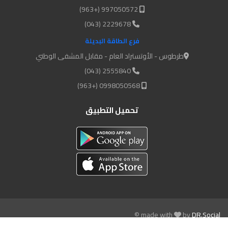
997050572 (+963)
2229678 (043)
فرع الطاقة البديلة
طرطوس - الأوتستراد العام - مقابل المشفى الوطني
2555840 (043)
0998050568 (+963)
تحميل التطبيق
© made with
by
DR.Social