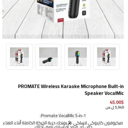
PROMATE Wireless Karaoke Microphone Built-in
Speaker VocalMic
45.00$
5,940 ل.س
Promate VocalMic 5‑in‑1:
ميكروفون كاريوكي لاسلكي 🎤 يمنحك حرية الحركة الكاملة أثناء الغناء
دون أي قيود أو أسلاك تعيق أدائك.