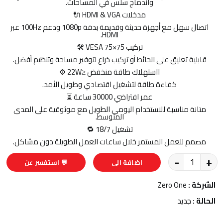
واندماج سلس في المساحات.
مدخلات HDMI & VGA 🔌
اتصال سهل مع أجهزة حديثة وقديمة بدقة 1080p ودعم 100Hz عبر
HDMI.
تركيب VESA 75×75 🛠️
قابلية تعليق على الحائط أو تركيب ذراع لتوفير مساحة وتنظيم أفضل.
ااستهلاك طاقة منخفض ≤22W ⚙️
كفاءة طاقة لتشغيل اقتصادي وطويل الأمد.
عمر افتراضي 30000 ساعة ⏳
متانة مناسبة للاستخدام اليومي الطويل مع موثوقية على المدى
المتوسط.
تشغيل 18/7 🔁
مصمم للعمل المستمر خلال ساعات العمل الطويلة دون مشاكل.
-
+
اضافة الى
💬 استفسر عن
السلة
المنتج
الشركة :
Zero One
الحالة :
جديد