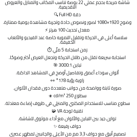
شاشة مريحة بحجم عملي 22 بوصة تناسب المكاتب والمنازل والعروض
التقديمية.
دقة Full HD 🔍
وضوح 1920×1080 لصور ونصوص حادة وتجربة مشاهدة يومية ممتازة.
معدل تحديث 100 هرتز ⚡
سلاسة أعلى في الحركة وتقليل التمويه خاصة عند الفيديو والألعاب
الخفيفة.
زمن استجابة 5 ملّي ⏱️
استجابة سريعة تقلل من ظلال الحركة وتجعل العرض أكثر وضوحًا.
تباين 3000:1 🎯
ألوان سوداء أعمق وتفاصيل أوضح في المشاهد الداكنة.
زاوية رؤية 178° 👀
صورة ثابتة وواضحة من جوانب متعددة دون فقدان الألوان.
سطوع 250 cd/m² ☀️
سطوع مناسب للاستخدام المكتبي والمنزلي في ظروف إضاءة معتدلة.
تقنية لوحة VA 🧩
توازن جيد بين التباين والألوان مع أداء موثوق للشاشة.
حواف رفيعة ✨
تصميم أنيق مع حواف 3.3 مم من الأعلى والجانبين لمظهر عصري