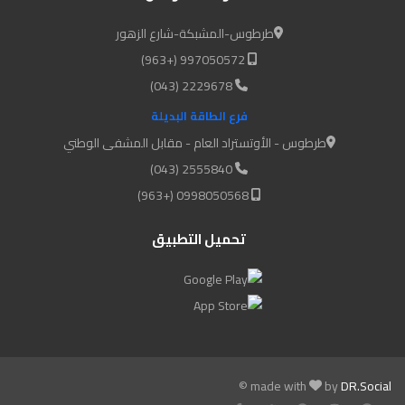
طرطوس-المشبكة-شارع الزهور
997050572 (+963)
2229678 (043)
فرع الطاقة البديلة
طرطوس - الأوتستراد العام - مقابل المشفى الوطني
2555840 (043)
0998050568 (+963)
تحميل التطبيق
© made with
by
DR.Social