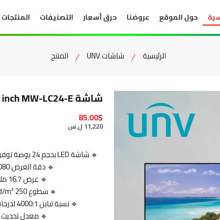
سية
حول الموقع
عروضنا
حرق أسعار
التصنيفات
المنتجات
الرئيسية
شاشات UNV
المنتج
شاشة UNV 24 inch MW-LC24-E
85.00$
11,220 ل.س
🔹 شاشة LED بحجم 24 بوصة توفر عرضاً عملياً ومناسباً للاستخدام المكتبي والعروض التقديمية.
🔹 دقة العرض Full HD 1920×1080 لصور ونصوص واضحة وحادة.
🔹 عرض 16.7 مليون لون مع تغطية لونية تقارب 72% NTSC.
🔹 سطوع 250 cd/m² مناسب للاستخدام في ظروف إضاءة معتدلة.
🔹 نسبة تباين 4000:1 لدرجات سوداء أعمق وتفاصيل أفضل في المشاهد الداكنة.
🔹 معدل تحديث 100 هرتز لحركة أكثر سلاسة وتقليل التمويه.