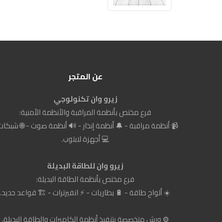
عن المتجر
زيرو وان تكنولوجي
فرع مختص بأنظمة المراقبة والأنظمة الأمنية:
📹 أنظمة مراقبة - 🔔 أنظمة إنذار - 🔊 أنظمة صوت - 🌐 شبكات
💻 أجهزة لابتوب.
زيرو وان للطاقة البديلة
فرع مختص بأنظمة الطاقة البديلة:
☀️ ألواح طاقة - 🔋 بطاريات - ⚡ انفيرترات - 🏗️ قواعد حديد.
⚙️ ورش متخصصة بتنفيذ أنظمة الكاميرات والطاقة البديلة،