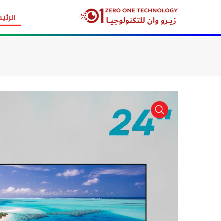
الرئي
item view