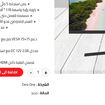
🔹 زمن استجابة 5 ملّي ثانية لتقليل ظلال الحركة وتحسين وضوح الفيديو.
🔹 زاوية رؤية واسعة 178° أفقياً و178° عمودياً للحفاظ على ثبات الصورة من الجوانب.
🔹 مصممة للعمل حتى 18/7 لتلبية احتياجات المكاتب وبيئات العمل الطويلة.
🔹 العمر الافتراضي بنحو 30,000 ساعة للاستخدام المستمر على المدى المتوسط.
🔹 مدخل HDMI واحد ومدخ
دعم VESA 75×75 مم مع ثقوب M4 بعمق 8 مم لسهولة التعليق أو تركيب الذراع.
مدخل DC 12V 2.0A مع استهلاك نموذجي ≤25W واستهلاك وضع استعداد ≤0.5W.
تتضمن العلبة كابل HDMI واحد، دليل سريع، قاعدة (Pedestal)، ومحول طاقة.
-
+
اضافة الى ا
الشركة :
Zero One
الحالة :
جديد