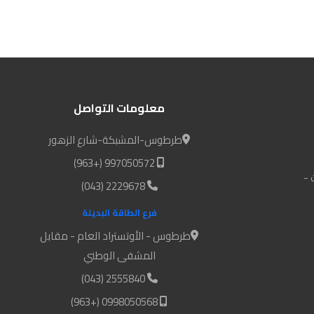
معلومات التواصل
طرطوس-المشبكة-شارع الزهور
997050572 (+963)
 -
2229678 (043)
فرع الطاقة البديلة
طرطوس - الأوتستراد العام - مقابل
المشفى الوطني
2555840 (043)
0998050568 (+963)