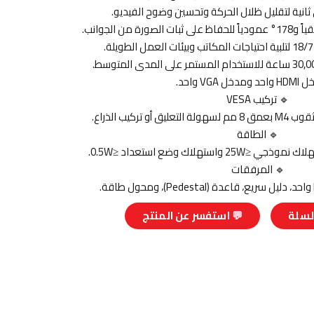
ل VGA واحد.
🔹 تركيب VESA
🔹 الطاقة
🔹 المرفقات
لسلة
💬 استفسر عن المنتج