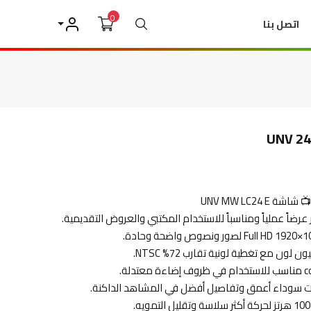
0
بحث
اتصل بنا
حسابي
📺 شاشة UNV MW LC24 E