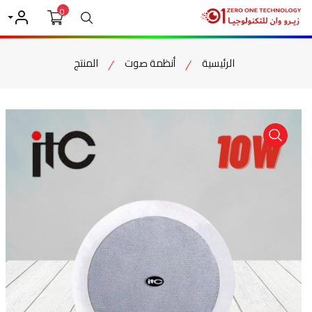
0
بحث
حسابي
الرئيسية
أنظمة صوت
المنتج
item view