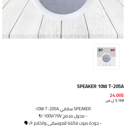
SPEAKER 10W T-205A
24.00$
3,168 ل.س
SPEAKER سقفي 10W T-205A:
- محول مدمج 100V/70V 🔌
- جودة صوت فائقة للموسيقى والكلام 🎶🗣️