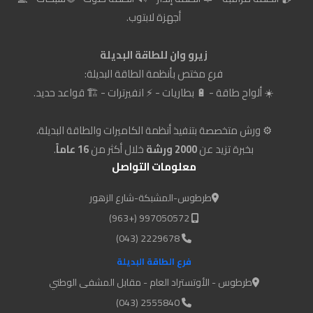
أجهزة لابتوب.
زيرو وان للطاقة البديلة
فرع مختص بأنظمة الطاقة البديلة:
☀️ ألواح طاقة - 🔋 بطاريات - ⚡ انفيرترات - 🏗️ قواعد حديد.
⚙️ ورش متخصصة بتنفيذ أنظمة الكاميرات والطاقة البديلة،
بخبرة تزيد عن
2000 ورشة
خلال أكثر من
16 عاماً
.
معلومات التواصل
طرطوس-المشبكة-شارع الزهور
997050572 (+963)
2229678 (043)
فرع الطاقة البديلة
طرطوس - الأوتستراد العام - مقابل المشفى الوطني
2555840 (043)