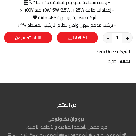
- وحدة سماعة محورية بلاستيكية 5" + 1.5" 🔍🎛️
- إعدادات طاقة 1.25W؛ 2.5W؛ 5W؛ 10W عند 100V ⚡️
- شبكة معدنية وواجهة ABS متينة 🛡️
- تركيب مدمج سهل وآمن بنظام التركيب المسطح 🔧✅
-
+
اضافة الى
💬 استفسر عن
السلة
المنتج
الشركة :
Zero One
الحالة :
جديد
عن المتجر
زيرو وان تكنولوجي
فرع مختص بأنظمة المراقبة والأنظمة الأمنية:
📹 أنظمة مراقبة - 🔔 أنظمة إنذار - 🔊 أنظمة صوت - 🌐 شبكات - 💻