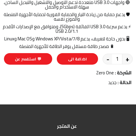
🔵 واجهات USB 3.0 متعددة تدعم التوصيل والتشغيل والتبديل الساخن،
سهلة الاستخدام والحمل
🛡️ يدعم حماية من زيادة التيار والحماية الفورية لحماية الأجهزة المتصلة
والموزع نفسه
⚡ يدعم سرعة USB 3.0 الفائقة (5Gbps)، ومتوافق مع الإصدارات الأقدم
USB 2.0/1.1
🖥️ بدون حاجة لتعريف، يدعم Windows XP/Vista/7/8 وMac OS وLinux
🔋 مصدر طاقة مستقل يوفر الطاقة للأجهزة المتصلة
-
+
اضافة الى
💬 استفسر عن
السلة
المنتج
الشركة :
Zero One
الحالة :
جديد
عن المتجر