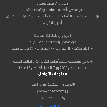
زيرو وان تكنولوجي
فرع مختص بأنظمة المراقبة والأنظمة الأمنية:
📹 أنظمة مراقبة - 🔔 أنظمة إنذار - 🔊 أنظمة صوت - 🌐 شبكات - 💻
أجهزة لابتوب.
زيرو وان للطاقة البديلة
فرع مختص بأنظمة الطاقة البديلة:
☀️ ألواح طاقة - 🔋 بطاريات - ⚡ انفيرترات - 🏗️ قواعد حديد.
⚙️ ورش متخصصة بتنفيذ أنظمة الكاميرات والطاقة البديلة،
بخبرة تزيد عن
2000 ورشة
خلال أكثر من
16 عاماً
.
معلومات التواصل
طرطوس-المشبكة-شارع الزهور
997050572 (+963)
2229678 (043)
فرع الطاقة البديلة