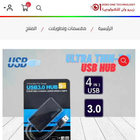
0
بحث
حسابي
الرئيسية
مقسمات وتطويلات
المنتج
item view