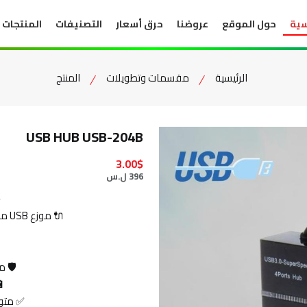
سية
حول الموقع
عروضنا
حرق أسعار
التصنيفات
المنتجات
الرئيسية
مقسمات وتطويلات
المنتج
USB HUB USB-204B
3.00$
396 ل.س
RT HUB
🔌 موزع USB مزود بأربعة منافذ USB بسرعة فائقة 5Gbps
🛡️ 
🔋
✅ متوافق