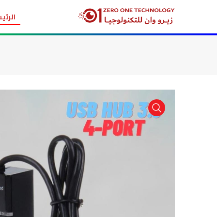
الرئي
item view