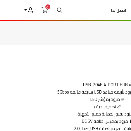
0
بحث
اتصل بنا
حسابي
🔹USB-204B 4-PO
🔆 مزود بمؤشر LED
📏 تصميم نحيف
مزود بفيوز لحماية جميع الأجهزة
 مزود بمقبس طاقة DC 5V
 مع مواصفة USB إصدار 2.0