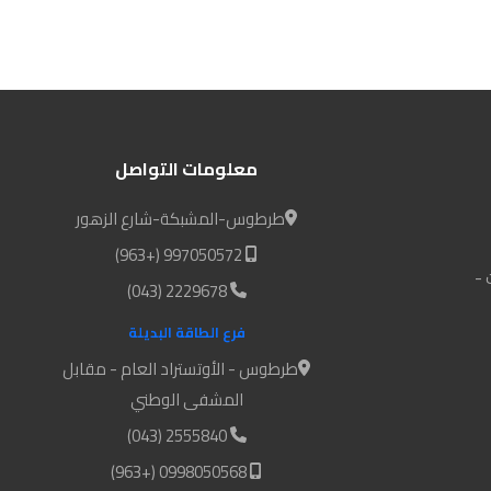
معلومات التواصل
طرطوس-المشبكة-شارع الزهور
997050572 (+963)
 -
2229678 (043)
فرع الطاقة البديلة
طرطوس - الأوتستراد العام - مقابل
المشفى الوطني
2555840 (043)
0998050568 (+963)