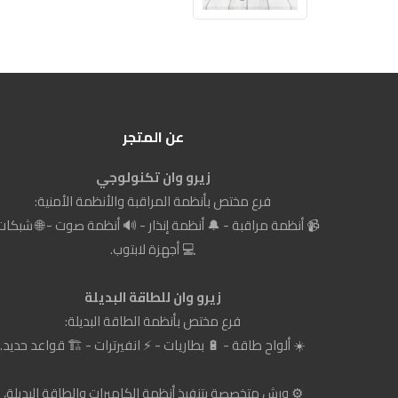
عن المتجر
زيرو وان تكنولوجي
فرع مختص بأنظمة المراقبة والأنظمة الأمنية:
📹 أنظمة مراقبة - 🔔 أنظمة إنذار - 🔊 أنظمة صوت - 🌐 شبكات
💻 أجهزة لابتوب.
زيرو وان للطاقة البديلة
فرع مختص بأنظمة الطاقة البديلة:
☀️ ألواح طاقة - 🔋 بطاريات - ⚡ انفيرترات - 🏗️ قواعد حديد.
⚙️ ورش متخصصة بتنفيذ أنظمة الكاميرات والطاقة البديلة،