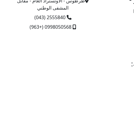
طرطوس - الأوتستراد العام - مقابل
المشفى الوطني
2555840 (043)
0998050568 (+963)