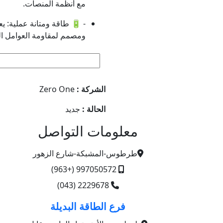
مع أنظمة المنصات.
لعوامل الخارجية بمعيار IP65.
Zero One
الشركة :
جديد
الحالة :
معلومات التواصل
طرطوس-المشبكة-شارع الزهور
997050572 (+963)
2229678 (043)
فرع الطاقة البديلة
