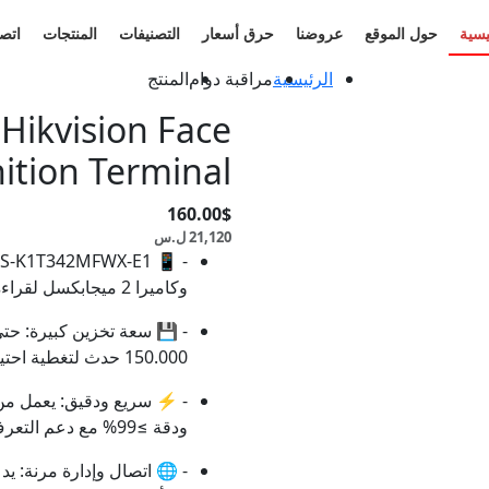
يسية
حول الموقع
عروضنا
حرق أسعار
التصنيفات
المنتجات
اتصل
الرئيسية
مراقبة دوام
المنتج
ikvision Face
ition Terminal
160.00$
21,120 ل.س
وكاميرا 2 ميجابكسل لقراءة سريعة وواضحة.
150.000 حدث لتغطية احتياجات الشركات والمؤسسات.
ودقة ≥99% مع دعم التعرف أثناء ارتداء الكمامة.