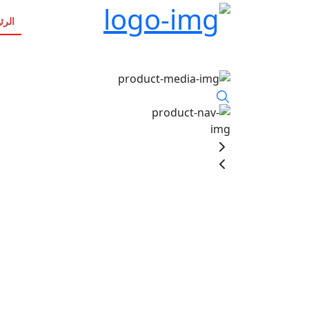
الرئ
item view