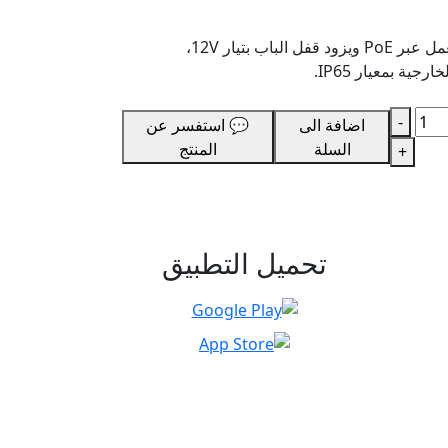
- 🔋 طاقة ومتانة عملية: يعمل عبر PoE ويزود قفل الباب بتيار 12V،
ية بمعيار IP65.
-
اضافة الى
💬 استفسر عن
السلة
المنتج
+
تحميل التطبيق