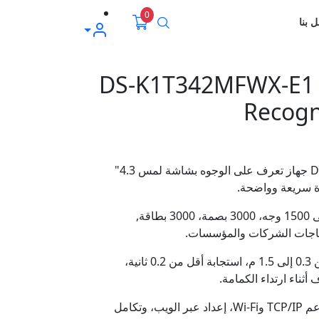
0
بحث
 بنا
حسابي
DS-K1T342MFWX-E1 H
Recogn
- 📱 DS-K1T342MFWX-E1 جهاز تعرف على الوجوه بشاشة لمس 4.3"
- 💾 سعة تخزين كبيرة: حتى 1500 وجه، 3000 بصمة، 3000 بطاقة,
- ⚡ سريع ودقيق: يعمل من 0.3 إلى 1.5 م، استجابة أقل من 0.2 ثانية،
- 🌐 اتصال وإدارة مرنة: يدعم TCP/IP وWi‑Fi، إعداد عبر الويب، وتكامل