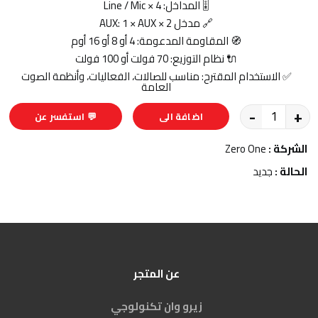
🎚️ المداخل: 4 × Line / Mic
🔗 مدخل AUX: 1 × AUX × 2
🧭 المقاومة المدعومة: 4 أو 8 أو 16 أوم
🔌 نظام التوزيع: 70 فولت أو 100 فولت
✅ الاستخدام المقترح: مناسب للصالات، الفعاليات، وأنظمة الصوت
العامة
-
+
اضافة الى
💬 استفسر عن
السلة
المنتج
الشركة :
Zero One
الحالة :
جديد
عن المتجر
زيرو وان تكنولوجي