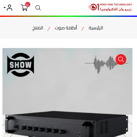
0
بحث
حسابي
الرئيسية
أنظمة صوت
المنتج
item view