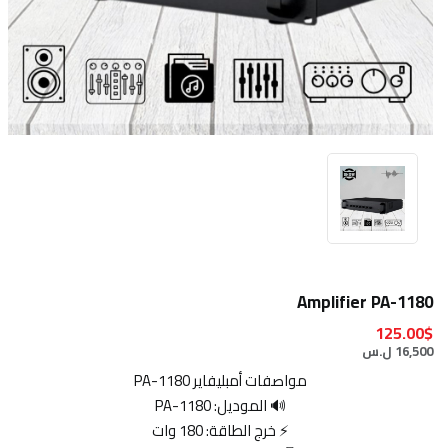
Amplifier PA-1180
125.00$
16,500 ل.س
مواصفات أمبليفاير PA-1180
🔊 الموديل: PA-1180
⚡ خرج الطاقة: 180 وات