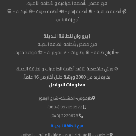
فرع مختص بأنظمة المراقبة والأنظمة الأمنية:
📹 أنظمة مراقبة - 🔔 أنظمة إنذار - 🔊 أنظمة صوت - 🌐 شبكات - 💻
أجهزة لابتوب.
زيرو وان للطاقة البديلة
فرع مختص بأنظمة الطاقة البديلة:
☀️ ألواح طاقة - 🔋 بطاريات - ⚡ انفيرترات - 🏗️ قواعد حديد.
⚙️ ورش متخصصة بتنفيذ أنظمة الكاميرات والطاقة البديلة،
بخبرة تزيد عن
2000 ورشة
خلال أكثر من
16 عاماً
.
معلومات التواصل
طرطوس-المشبكة-شارع الزهور
997050572 (+963)
2229678 (043)
فرع الطاقة البديلة
طرطوس - الأوتستراد العام - مقابل المشفى الوطني