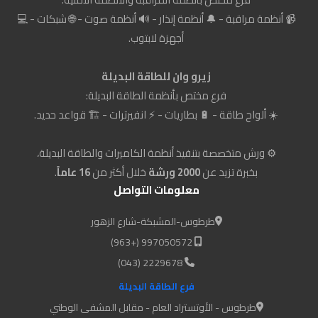
📹 أنظمة مراقبة - 🔔 أنظمة إنذار - 🔊 أنظمة صوت - 🌐 شبكات - 💻
أجهزة لابتوب.
زيرو وان للطاقة البديلة
فرع مختص بأنظمة الطاقة البديلة:
☀️ ألواح طاقة - 🔋 بطاريات - ⚡ انفيرترات - 🏗️ قواعد حديد.
⚙️ ورش متخصصة بتنفيذ أنظمة الكاميرات والطاقة البديلة،
بخبرة تزيد عن
2000 ورشة
خلال أكثر من
16 عاماً
.
معلومات التواصل
طرطوس-المشبكة-شارع الزهور
997050572 (+963)
2229678 (043)
فرع الطاقة البديلة
طرطوس - الأوتستراد العام - مقابل المشفى الوطني