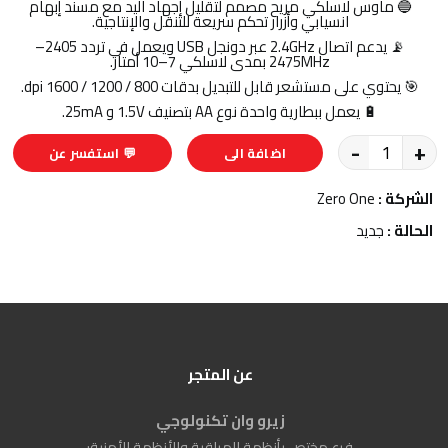
🔵 ماوس لاسلكي مريح مصمم لتقليل إجهاد اليد مع مسند إبهام
انسيابي وأزرار تحكم سريعة للتنقل والإنتاجية.
📡 يدعم اتصال 2.4GHz عبر دونجل USB ويعمل في تردد 2405–
2475MHz بمدى لاسلكي 7–10 أمتار.
🎯 يحتوي على مستشعر قابل للتبديل بدقات 800 / 1200 / 1600 dpi.
🔋 يعمل ببطارية واحدة نوع AA بتصنيف 1.5V و 25mA.
-
+
اضافة الى
💬 استفسر عن
السلة
المنتج
الشركة :
Zero One
الحالة :
جديد
عن المتجر
زيرو وان تكنولوجي
فرع مختص بأنظمة المراقبة والأنظمة الأمنية: