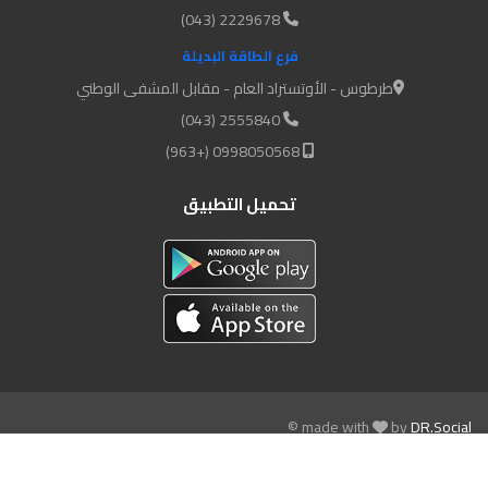
2229678 (043)
فرع الطاقة البديلة
طرطوس - الأوتستراد العام - مقابل المشفى الوطني
2555840 (043)
0998050568 (+963)
تحميل التطبيق
© made with
by
DR.Social