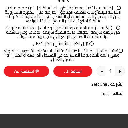
صافية.
⭕ 【خالية من الأضرار ومضادة للكهرباء الساكنة】 تم تصميم مناديل
الشاشة للإلكترونيات لتنظيف المناطق الخارجية على الأجهزة الإلكترونية
ولن تتسبب في تلف الشاشات أو الأسطح. حتى أنها مقاومة للكهرباء
الساكنة لمنع ترك الوبر المزعج أو البقايا وراءها.
⭕ 【تركيبة سريعة الجفاف وخالية من الوصلات】: مناديلنا مصنوعة
من تركيبة سريعة الجفاف عالية التقنية سريعة الجفاف وغير كاشطة
لإزالة بصمات الأصابع والبقع التي تحجب رؤيتك بسهولة.
⭕ تزيل الغبار والأوساخ بشكل فعال.
⭕تعتبر المناديل المبللة الإلكترونية مثالية للاستخدام الشخصي أو المهني
وهي رائعة للتكنولوجيا المشتركة في الفصول الدراسية أو المنازل أو
مناطق العمل.
-
+
اضافة الى
💬 استفسر عن
السلة
المنتج
الشركة :
ZeroOne
الحالة :
جديد