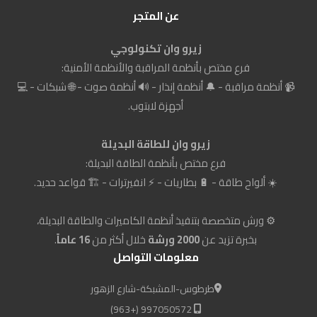
عن المتجر
زيرو وان تكنولوجي
فرع مختص بأنظمة المراقبة والأنظمة الأمنية:
📹 أنظمة مراقبة - 🔔 أنظمة إنذار - 🔊 أنظمة صوت - 🌐 شبكات - 💻
أجهزة لابتوب.
زيرو وان للطاقة البديلة
فرع مختص بأنظمة الطاقة البديلة:
☀️ ألواح طاقة - 🔋 بطاريات - ⚡ انفيرترات - 🏗️ قواعد حديد.
⚙️ ورش متخصصة بتنفيذ أنظمة الكاميرات والطاقة البديلة،
بخبرة تزيد عن
2000 ورشة
خلال أكثر من
16 عاماً
.
معلومات التواصل
طرطوس-المشبكة-شارع الزهور
997050572 (+963)