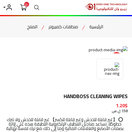
0
بحث
حسابي
الرئيسية
منظفات كمبيوتر
المنتج
item view
HANDBOSS CLEANING WIPES
1.20$
158 ل.س
⭕ 【غير قابلة للخدش وغير قابلة للكسر】 غير قابلة للخدش ولا تترك
خطوطًا. تساعد مناديل التنظيف الإلكترونية اللطيفة هذه على إزالة
بصمات الأصابع والعلامات المائية وما إلى ذلك مع ترك لمسة نهائية