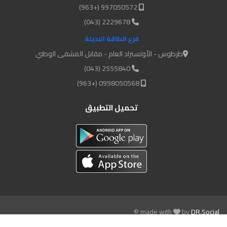
997050572 (+963)
2229678 (043)
فرع الطاقة البديلة
طرطوس - الأوتستراد العام - مقابل المشفى الوطني
2555840 (043)
0998050568 (+963)
تحميل التطبيق
© made with
by
DR.Social