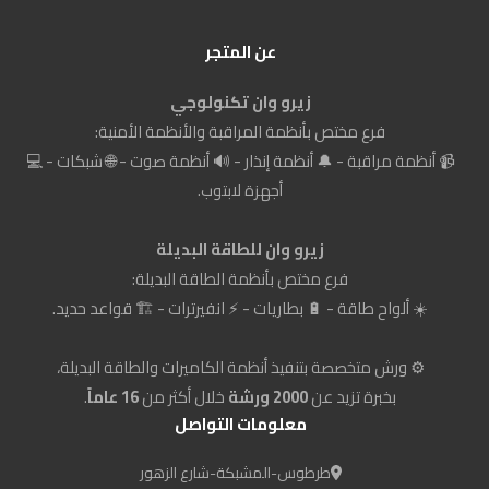
عن المتجر
زيرو وان تكنولوجي
فرع مختص بأنظمة المراقبة والأنظمة الأمنية:
📹 أنظمة مراقبة - 🔔 أنظمة إنذار - 🔊 أنظمة صوت - 🌐 شبكات - 💻
أجهزة لابتوب.
زيرو وان للطاقة البديلة
فرع مختص بأنظمة الطاقة البديلة:
☀️ ألواح طاقة - 🔋 بطاريات - ⚡ انفيرترات - 🏗️ قواعد حديد.
⚙️ ورش متخصصة بتنفيذ أنظمة الكاميرات والطاقة البديلة،
بخبرة تزيد عن
2000 ورشة
خلال أكثر من
16 عاماً
.
معلومات التواصل
طرطوس-المشبكة-شارع الزهور