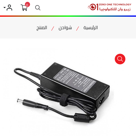
0
بحث
حسابي
الرئيسية
شواحن
المنتج
item view