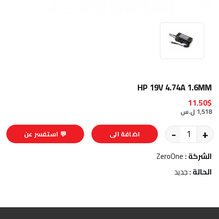
HP 19V 4.74A 1.6MM
11.50$
1,518 ل.س
-
+
اضافة الى
💬 استفسر عن
السلة
المنتج
الشركة :
ZeroOne
الحالة :
جديد