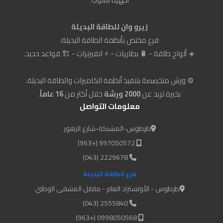
زيرو وان للطاقة البديلة
فرع مختص بأنظمة الطاقة البديلة:
☀️ ألواح طاقة - 🔋 بطاريات - ⚡ انفيرترات - 🏗️ قواعد حديد.
⚙️ ورش متخصصة بتنفيذ أنظمة الكاميرات والطاقة البديلة،
بخبرة تزيد عن
2000 ورشة
خلال أكثر من
16 عاماً
.
معلومات التواصل
طرطوس-المشبكة-شارع الزهور
997050572 (+963)
2229678 (043)
فرع الطاقة البديلة
طرطوس - الأوتستراد العام - مقابل المشفى الوطني
2555840 (043)
0998050568 (+963)