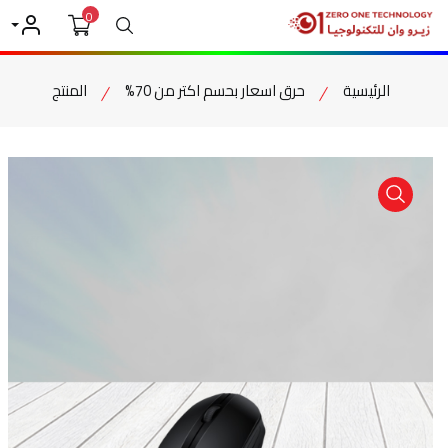
0
بحث
حسابي
الرئيسية
حرق اسعار بحسم اكتر من 70%
المنتج
item view