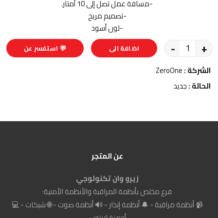
-مسافة عمل تصل إلى 10 أمتار.
-تصميم مريح
-لون أسود
-
+
اضافة الى
💬 استفسر عن
السلة
المنتج
الشركة :
ZeroOne
الحالة :
جديد
عن المتجر
زيرو وان تكنولوجي
فرع مختص بأنظمة المراقبة والأنظمة الأمنية:
📹 أنظمة مراقبة - 🔔 أنظمة إنذار - 🔊 أنظمة صوت - 🌐 شبكات - 💻
أجهزة لابتوب.