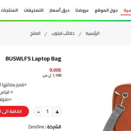
سية
حول الموقع
عروضنا
حرق أسعار
التصنيفات
المنتجات
الرئيسية
حقائب لابتوب
المنتج
BUSWLFS Laptop Bag
9.00$
1,188 ل.س
⭐تتميز بمتانتها 
⭐ قياس 15,6 تناسب مختلف أحجام الل
⭐متوفرة 
-
+
اضافة الى ا
الشركة :
ZeroOne