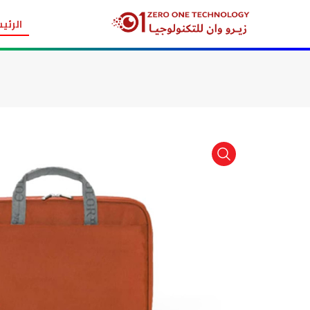
الرئي
item view