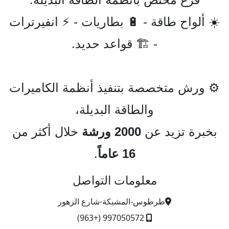
☀️ ألواح طاقة - 🔋 بطاريات - ⚡ انفيرترات
- 🏗️ قواعد حديد.
⚙️ ورش متخصصة بتنفيذ أنظمة الكاميرات
والطاقة البديلة،
بخبرة تزيد عن
2000 ورشة
خلال أكثر من
16 عاماً
.
معلومات التواصل
طرطوس-المشبكة-شارع الزهور
997050572 (+963)