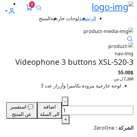
0
بحث
حسابي
الرئيسية
لوحات خارجية
المنتج
item view
Videophone 3 buttons XSL-520-3
55.00$
7,260 ل.س
لوحة خارجية مزودة بكاميرا وأزرار عدد 3
-
اضافة
💬 استفسر
الى السلة
عن المنتج
+
الشركة :
ZeroOne