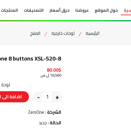
سية
حول الموقع
عروضنا
حرق أسعار
التصنيفات
المنتجات
الرئيسية
لوحات خارجية
المنتج
ne 8 buttons XSL-520-8
80.00$
10,560 ل.س
لوحة خ
-
+
اضافة الى ا
الشركة :
ZeroOne
الحالة :
جديد