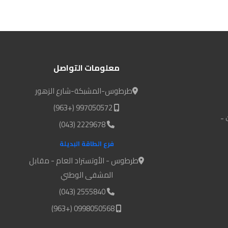
معلومات التواصل
طرطوس-المشبكة-شارع الزهور
997050572 (+963)
 -
2229678 (043)
فرع الطاقة البديلة
طرطوس - الأوتستراد العام - مقابل
المشفى الوطني
2555840 (043)
0998050568 (+963)