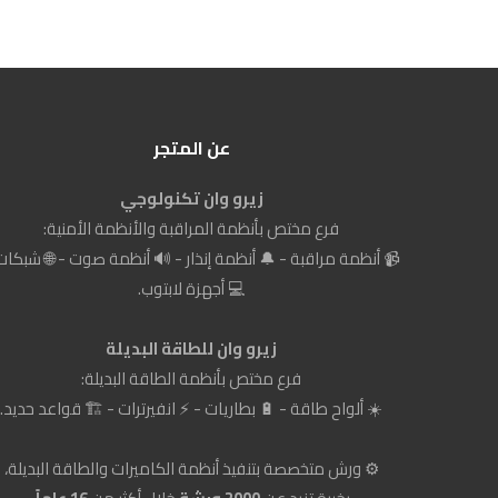
عن المتجر
زيرو وان تكنولوجي
فرع مختص بأنظمة المراقبة والأنظمة الأمنية:
📹 أنظمة مراقبة - 🔔 أنظمة إنذار - 🔊 أنظمة صوت - 🌐 شبكات
💻 أجهزة لابتوب.
زيرو وان للطاقة البديلة
فرع مختص بأنظمة الطاقة البديلة:
☀️ ألواح طاقة - 🔋 بطاريات - ⚡ انفيرترات - 🏗️ قواعد حديد.
⚙️ ورش متخصصة بتنفيذ أنظمة الكاميرات والطاقة البديلة،