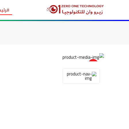
الرئي
item view