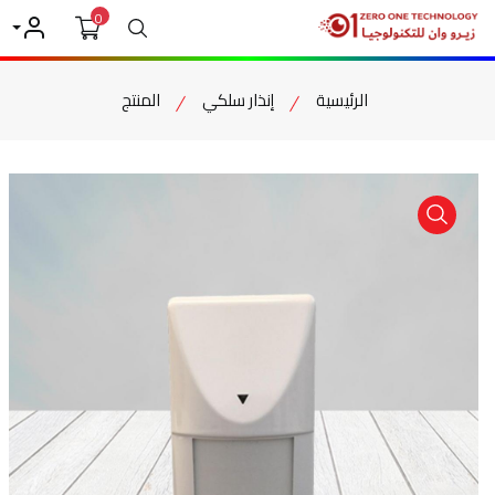
0
بحث
حسابي
الرئيسية
إنذار سلكي
المنتج
item view