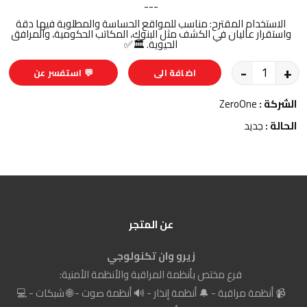
---
الاستخدام المقترح: مناسب للمواقع الحساسة والمطلوبة فيها دقة
واستقرار عاليان في الكشف مثل البنوك، المكاتب الحكومية، والمرافق
الحيوية. 🏛️✅
-
+
اضافة الى
💬 استفسر عن
السلة
المنتج
الشركة :
ZeroOne
الحالة :
جديد
عن المتجر
زيرو وان تكنولوجي
فرع مختص بأنظمة المراقبة والأنظمة الأمنية:
📹 أنظمة مراقبة - 🔔 أنظمة إنذار - 🔊 أنظمة صوت - 🌐 شبكات - 💻