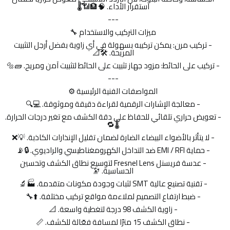
استقرار الأداء. 🧠🏦📶🌡️
---
ميزات التركيب والاستخدام 🔧
- تركيب مرن: يمكن تركيبه بسهولة في أي زاوية بفضل أرجل التثبيت
المريحة. 🛠️📐
- تركيب على الحائط: مزود جهاز تثبيت على الحائط لتثبيت آمن ومريح. 🧱🔩
---
المواصفات الفنية الرئيسية ⚙️
- معالجة الإشارات الرقمية لقراءة دقيقة وموثوقة. 💻🔍
- تعويض حراري تلقائي للحفاظ على دقة الكشف مع تغير درجات الحرارة.
🌡️🔁
- لا يتأثر بالأضواء البيضاء الضارة لضمان تقليل الإنذارات الكاذبة. 💡❌
- حماية EMI / RFI ضد التداخل الكهرومغناطيسي والراديوي. 🔒📡
- عدسة فريسنل Fresnel Lens لتوسيع نطاق الكشف وتحسين
الحساسية. 🔭
- تقنية تصنيع عالية SMT لثبات وجودة مكونات متقدمة. 🏭🔬
- ضبط ارتفاع التصميم لملاءمة مواقع تركيب مختلفة. ⬆️🔧
- زاوية الكشف 98 درجة لتغطية واسعة. 📐
- نطاق الكشف 15 مترًا لمسافة فعّالة للكشف. 📏