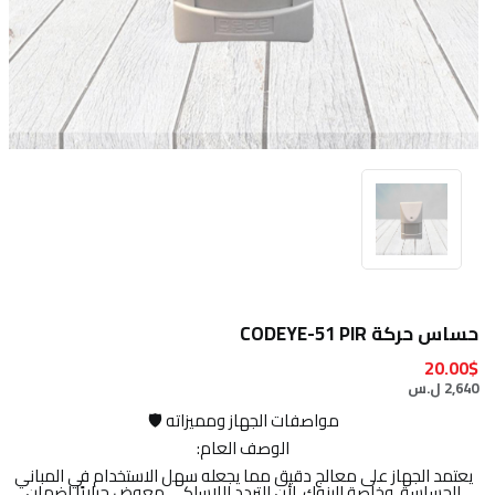
حساس حركة CODEYE-51 PIR
20.00$
2,640 ل.س
مواصفات الجهاز ومميزاته 🛡️
الوصف العام:
يعتمد الجهاز على معالج دقيق مما يجعله سهل الاستخدام في المباني
الحساسة، وخاصة البنوك، لأن التردد اللاسلكي معوض حراريًا لضمان