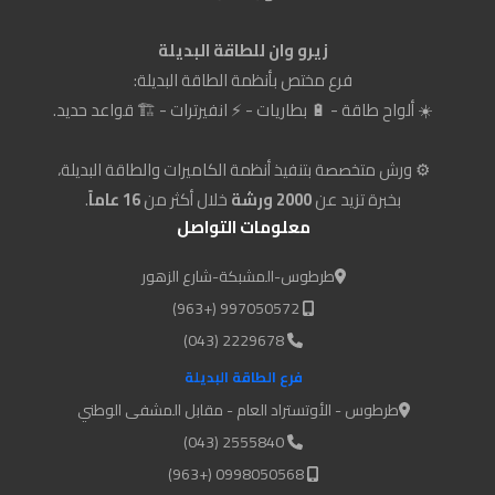
زيرو وان للطاقة البديلة
فرع مختص بأنظمة الطاقة البديلة:
☀️ ألواح طاقة - 🔋 بطاريات - ⚡ انفيرترات - 🏗️ قواعد حديد.
⚙️ ورش متخصصة بتنفيذ أنظمة الكاميرات والطاقة البديلة،
بخبرة تزيد عن
2000 ورشة
خلال أكثر من
16 عاماً
.
معلومات التواصل
طرطوس-المشبكة-شارع الزهور
997050572 (+963)
2229678 (043)
فرع الطاقة البديلة
طرطوس - الأوتستراد العام - مقابل المشفى الوطني
2555840 (043)
0998050568 (+963)