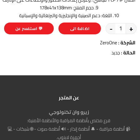
9. حجم المنتج: 178x41x138mm
10. اللغة: دعم الصينية والإنجليزية والبرتغالية والإسبانية
-
+
اضافة الى
💬 استفسر عن
السلة
المنتج
الشركة :
ZeroOne
الحالة :
جديد
عن المتجر
زيرو وان تكنولوجي
فرع مختص بأنظمة المراقبة والأنظمة الأمنية:
📹 أنظمة مراقبة - 🔔 أنظمة إنذار - 🔊 أنظمة صوت - 🌐 شبكات - 💻
أجهزة لابتوب.