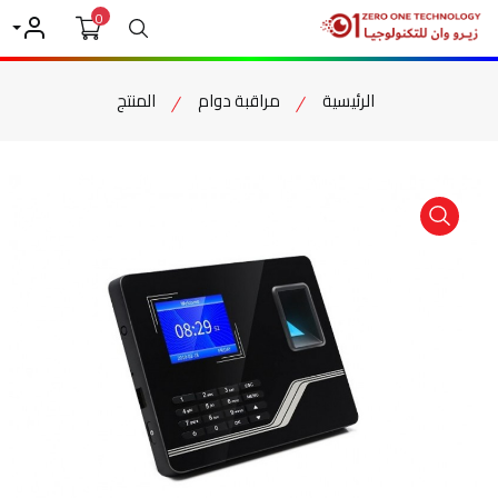
0
بحث
حسابي
الرئيسية
مراقبة دوام
المنتج
item view