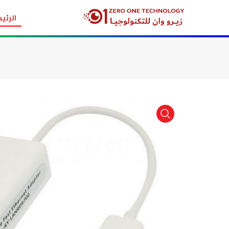
الرئي
item view