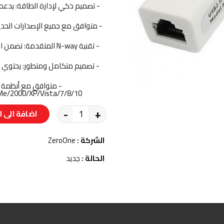
- تصميم ذكي لإدارة الطاقة: يدع
- تقنية N-way المتقدم
98SE/Me/2000/XP/Vista/7/8/10 وLinux ، مما يجعله خيارًا مثاليًا
-
+
اضافة الى ا
الشركة :
ZeroOne
الحالة :
جديد