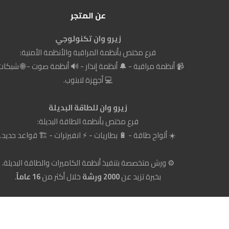
عن المتجر
زيرو وان تكنولوجي
فرع مختص بأنظمة المراقبة والأنظمة الأمنية:
📹 أنظمة مراقبة - 🔔 أنظمة إنذار - 🔊 أنظمة صوت - 🌐 شبكات
💻 أجهزة لابتوب.
زيرو وان للطاقة البديلة
فرع مختص بأنظمة الطاقة البديلة:
☀️ ألواح طاقة - 🔋 بطاريات - ⚡ انفيرترات - 🏗️ قواعد حديد.
⚙️ ورش متخصصة بتنفيذ أنظمة الكاميرات والطاقة البديلة،
بخبرة تزيد عن
2000 ورشة
خلال أكثر من
16 عاماً
.