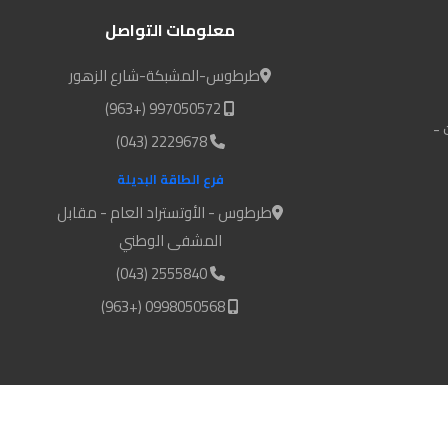
معلومات التواصل
طرطوس-المشبكة-شارع الزهور
997050572 (+963)
 -
2229678 (043)
فرع الطاقة البديلة
طرطوس - الأوتستراد العام - مقابل
المشفى الوطني
2555840 (043)
0998050568 (+963)
© made with
by
DR.Social