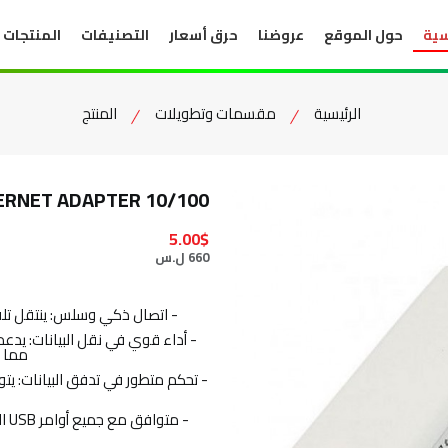
سية
حول الموقع
عروضنا
حرق أسعار
التصنيفات
المنتجات
الرئيسية
مقسمات وتطويلات
المنتج
ERNET ADAPTER 10/100
5.00$
660 ل.س
- اتصال ذكي وسلس: ينتقل تلقائيًا بين سرعات 10Mbps 
مما ي
- م