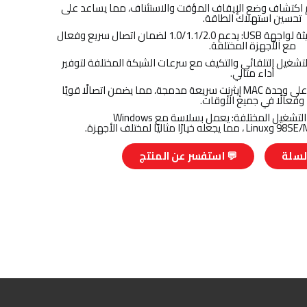
م اكتشاف وضع الإيقاف المؤقت والاستئناف، مما يساعد على
تحسين استهلاك الطاقة.
- متوافق مع جميع الإصدارات الحديثة لواجهة USB: يدعم 1.0/1.1/2.0 لضمان اتصال سريع وفعال
مع الأجهزة المختلفة.
ة: تضمن التشغيل التلقائي والتكيف مع سرعات الشبكة المختلفة لتوفير
أداء مثالي.
- تصميم متكامل ومتطور: يحتوي على وحدة MAC إيثرنت سريعة مدمجة، مما يضمن اتصالًا قويًا
وفعالًا في جميع الأوقات.
- متوافق مع أنظمة التشغيل المختلفة: يعمل بسلاسة مع Windows
 لمختلف الأجهزة.
لسلة
💬 استفسر عن المنتج