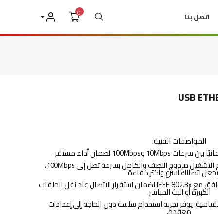
0
بحث
اتصل بنا
حسابي
USB ETH
المواصفات الفنية:
و100Mbps لضمان أداء مستقر.
- أداء قوي في نقل البيانات: يدعم التشغيل مزدوج النصف والكامل بسرعة تصل إلى 100Mbps،
جعل اتصالك أسرع وأكثر كفاءة.
- تحكم متطور في تدفق البيانات: يتوافق مع IEEE 802.3x لضمان استقرار الاتصال عند نقل الملفات
الكبيرة أو البث المباشر.
توافق مع جميع أوامر USB القياسية: يوفر تجربة استخدام سلسة دون الحاجة إلى إعدادات
معقدة.