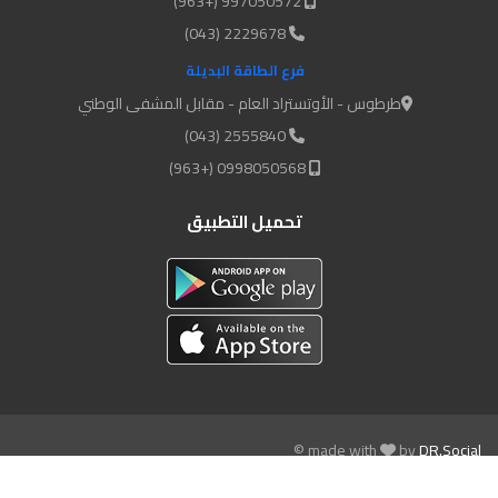
997050572 (+963)
2229678 (043)
فرع الطاقة البديلة
طرطوس - الأوتستراد العام - مقابل المشفى الوطني
2555840 (043)
0998050568 (+963)
تحميل التطبيق
© made with
by
DR.Social