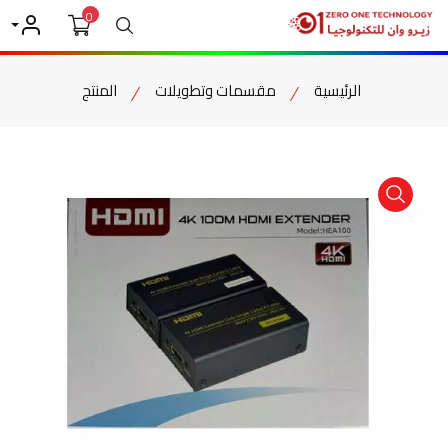
0
بحث
حسابي
الرئيسية
مقسمات وتطويلات
المنتج
item view