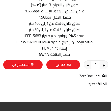
طول كابل الإخراج: 3 أمتار (19+1)
عرض النطاق الترددي للإشارة: 1.65Gbps
معدل النقل: 4.5Gbps
نطاق كابل Cat6: من 1 إلى 100 متر
نطاق كابل Cat5e: من 1 إلى 80 متر
منفذ RJ45: يتوافق مع معيار IEEE-568B
منفذ الإدخال/الإخراج: واجهة HDMI-A ذات 19 دبوسًا
إصدار HDMI: 1.4b
مصدر الطاقة: 5V/1A
-
+
اضافة الى
💬 استفسر عن
السلة
المنتج
الشركة :
ZeroOne
الحالة :
جديد