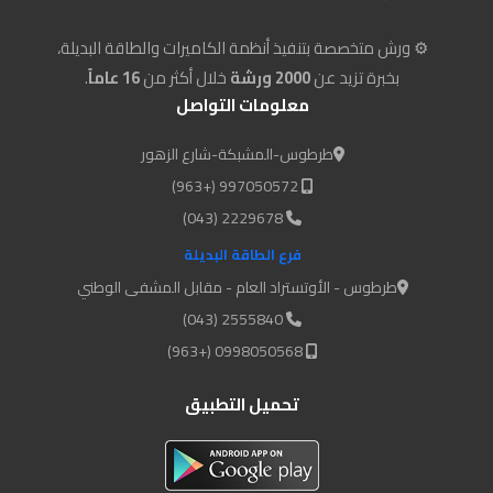
⚙️ ورش متخصصة بتنفيذ أنظمة الكاميرات والطاقة البديلة،
بخبرة تزيد عن
2000 ورشة
خلال أكثر من
16 عاماً
.
معلومات التواصل
طرطوس-المشبكة-شارع الزهور
997050572 (+963)
2229678 (043)
فرع الطاقة البديلة
طرطوس - الأوتستراد العام - مقابل المشفى الوطني
2555840 (043)
0998050568 (+963)
تحميل التطبيق