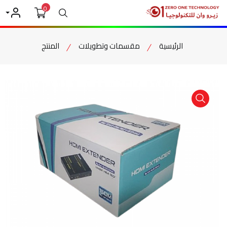
0
بحث
حسابي
الرئيسية
مقسمات وتطويلات
المنتج
item view