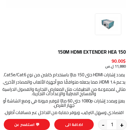
150M HDMI EXTENDER HEA 150
90.00$
11,880 ل.س
يمدد إشارات HDMI حتى 150 مترًا باستخدام كابلين من نوع Cat5e/Cat6.
يدعم HDMI 1.4، مما يجعله متوافقًا مع أجهزة الألعاب والمصادر الأخرى.
مثالي لمجموعة من التطبيقات مثل المعارض التجارية والفصول الدراسية
والمسارح المنزلية والإعدادات التجارية.
يعزز ويمدد إشارات 1080p حتى 60 مترًا لتوفير مرونة في وضع الشاشة أو
جهاز العرض.
اقتصادي وسهل التركيب، ويوفر حماية من التداخل عبر مسافات أطول.
-
+
اضافة الى
💬 استفسر عن