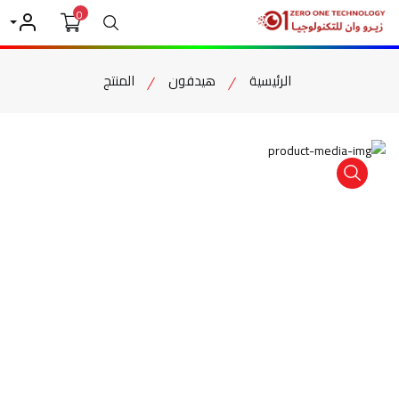
0
بحث
حسابي
الرئيسية
هيدفون
المنتج
item view