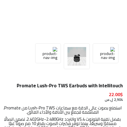
Promate Lush-Pro TWS Earbuds with Intellitouch
22.00$
2,904 ل.س
استمتع بصوت عالي الدقة مع سماعات Lush-Pro TWS من Promate،
المصممة لتجمع بين الأناقة والأداء الفائق.
بفضل تقنية البلوتوث V5.4 والتردد 2.402GHz~2.480GHz، تضمن اتصالًا
مستقرًا وسريعًا، بينما توفر مكبرات الصوت بقطر 10 مم صوتًا غنيًا