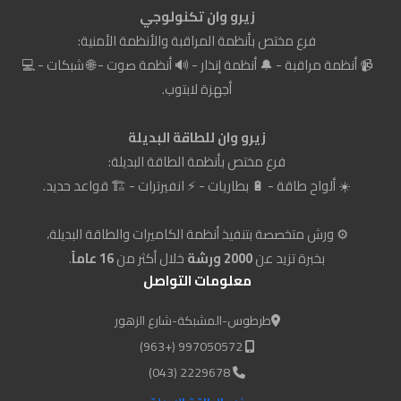
زيرو وان تكنولوجي
فرع مختص بأنظمة المراقبة والأنظمة الأمنية:
📹 أنظمة مراقبة - 🔔 أنظمة إنذار - 🔊 أنظمة صوت - 🌐 شبكات - 💻
أجهزة لابتوب.
زيرو وان للطاقة البديلة
فرع مختص بأنظمة الطاقة البديلة:
☀️ ألواح طاقة - 🔋 بطاريات - ⚡ انفيرترات - 🏗️ قواعد حديد.
⚙️ ورش متخصصة بتنفيذ أنظمة الكاميرات والطاقة البديلة،
بخبرة تزيد عن
2000 ورشة
خلال أكثر من
16 عاماً
.
معلومات التواصل
طرطوس-المشبكة-شارع الزهور
997050572 (+963)
2229678 (043)