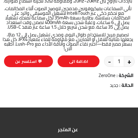
بترددات تتراوح بين 20Hz~20kHz، ومقاومة 32Ω لتجربة استماع متوازنة.
تأتي السماعات بميكروفونين مدمجين لتوضيح الصوت أثناء المكالمات،
مع تحكم ذكي عبر IntelliTouch لتشغيل الموسيقى والرد على
المكالمات بسلاسة. بطارية بسعة 35mAh لكل سماعة تمنحك تشغيلًا
يصل إلى 6 ساعات، وعلبة شحن بسعة 400mAh تضمن وقت استعداد
يصل إلى 35 ساعة، مع شحن سريع خلال 1.5 ساعة عبر منفذ USB-C.
تصميم مريح للاستخدام طوال اليوم، ومدى تشغيل يصل إلى 12 مترًا،
يجعلها مثالية للتنقل أو التمارين، مع مقاومة للماء بمعيار IPX4. كل هذا
بسعر مميز فقط—اختبر نقاء الصوت وأناقة الأداء مع Lush-Pro. اطلبه
الان!
-
+
اضافة الى
💬 استفسر عن
السلة
المنتج
الشركة :
ZeroOne
الحالة :
جديد
عن المتجر