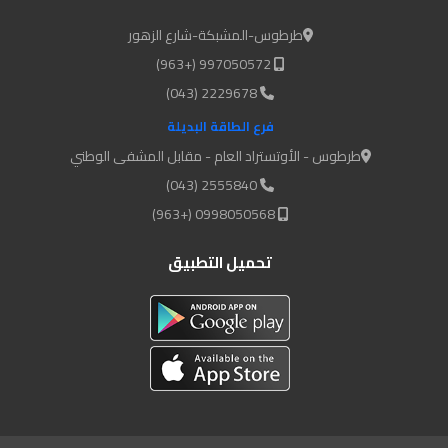
طرطوس-المشبكة-شارع الزهور
997050572 (+963)
2229678 (043)
فرع الطاقة البديلة
طرطوس - الأوتستراد العام - مقابل المشفى الوطني
2555840 (043)
0998050568 (+963)
تحميل التطبيق