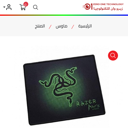
0
بحث
حسابي
الرئيسية
ماوس
المنتج
item view