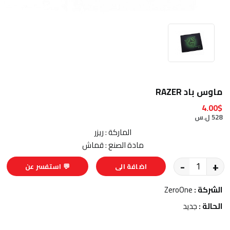
ماوس باد RAZER
4.00$
528 ل.س
الماركة : ريزر
مادة الصنع : قماش
-
+
اضافة الى
💬 استفسر عن
السلة
المنتج
الشركة :
ZeroOne
الحالة :
جديد