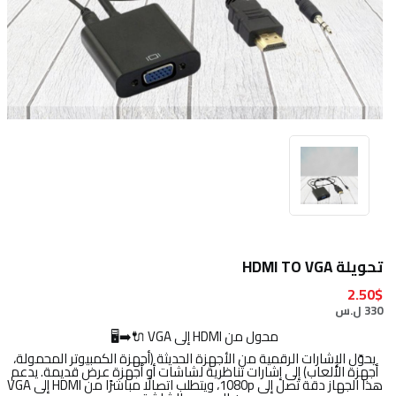
تحويلة HDMI TO VGA
2.50$
330 ل.س
محول من HDMI إلى VGA 🔌➡️🖥️
يحوّل الإشارات الرقمية من الأجهزة الحديثة (أجهزة الكمبيوتر المحمولة،
أجهزة الألعاب) إلى إشارات تناظرية لشاشات أو أجهزة عرض قديمة. يدعم
هذا الجهاز دقة تصل إلى 1080p، ويتطلب اتصالًا مباشرًا من HDMI إلى VGA