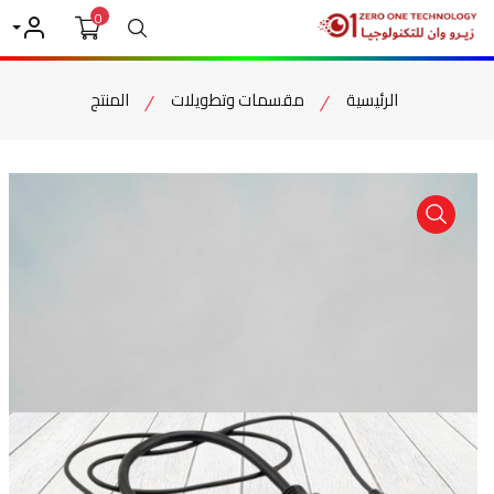
0
بحث
حسابي
الرئيسية
مقسمات وتطويلات
المنتج
item view