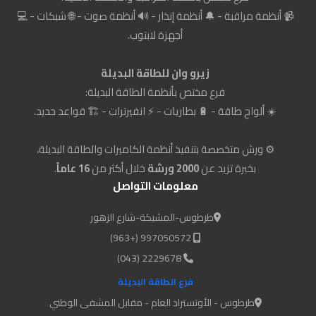
📹 أنظمة مراقبة - 🔔 أنظمة إنذار - 🔊 أنظمة صوت - 🌐 شبكات - 💻
أجهزة لابتوب.
زيرو وان للطاقة البديلة
فرع مختص بأنظمة الطاقة البديلة:
☀️ ألواح طاقة - 🔋 بطاريات - ⚡ انفيرترات - 🏗️ قواعد حديد.
⚙️ ورش متخصصة بتنفيذ أنظمة الكاميرات والطاقة البديلة،
بخبرة تزيد عن
2000 ورشة
خلال أكثر من
16 عاماً
.
معلومات التواصل
طرطوس-المشبكة-شارع الزهور
997050572 (+963)
2229678 (043)
فرع الطاقة البديلة
طرطوس - الأوتستراد العام - مقابل المشفى الوطني