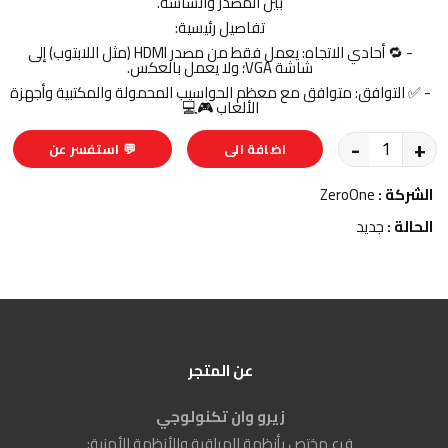
بين المصدر والشاشة.
تفاصيل رئيسية:
- 🔁 أحادي الاتجاه: يعمل فقط من مصدر HDMI (مثل اللابتوب) إلى
شاشة VGA؛ ولا يعمل بالعكس.
- ✅ التوافق: متوافق مع معظم الحواسيب المحمولة والمكتبية وأجهزة
الألعاب 🎮💻
-
+
اضافة الى
💬 استفسر عن
السلة
المنتج
الشركة :
ZeroOne
الحالة :
جديد
عن المتجر
زيرو وان تكنولوجي
فرع مختص بأنظمة المراقبة والأنظمة الأمنية: