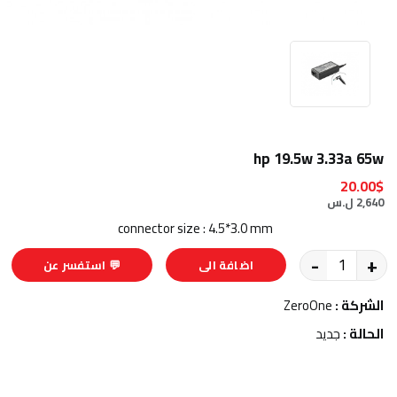
hp 19.5w 3.33a 65w
20.00$
2,640 ل.س
connector size : 4.5*3.0 mm
-
+
اضافة الى
💬 استفسر عن
السلة
المنتج
الشركة :
ZeroOne
الحالة :
جديد