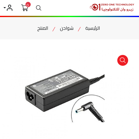
0
بحث
حسابي
الرئيسية
شواحن
المنتج
item view