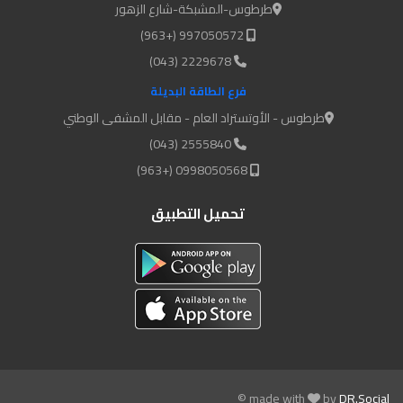
طرطوس-المشبكة-شارع الزهور
997050572 (+963)
2229678 (043)
فرع الطاقة البديلة
طرطوس - الأوتستراد العام - مقابل المشفى الوطني
2555840 (043)
0998050568 (+963)
تحميل التطبيق
© made with
by
DR.Social